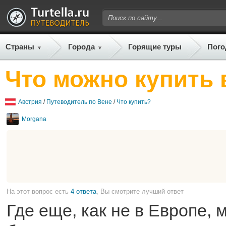
Страны
Города
Горящие туры
Пого
Что можно купить 
Австрия
/
Путеводитель по Вене
/
Что купить?
Morgana
На этот вопрос есть
4 ответа
, Вы смотрите лучший ответ
Где еще, как не в Европе,