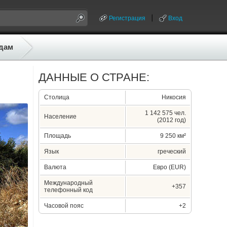
Регистрация
Вход
дам
ДАННЫЕ О СТРАНЕ:
Столица
Никосия
1 142 575 чел.
Население
(2012 год)
Площадь
9 250 км²
Язык
греческий
Валюта
Евро (EUR)
Международный
+357
телефонный код
Часовой пояс
+2