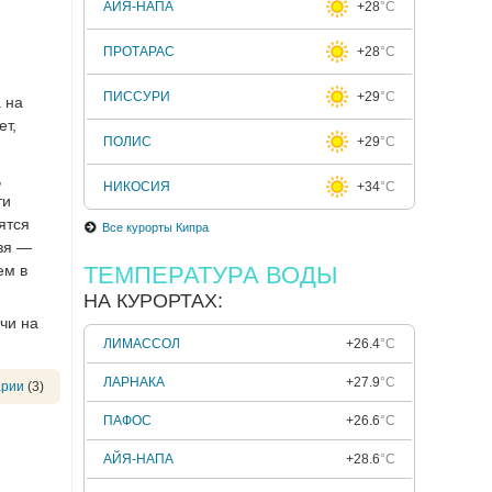
АЙЯ-НАПА
+28
°C
ПРОТАРАС
+28
°C
ПИССУРИ
+29
°C
 на
ет,
ПОЛИС
+29
°C
,
НИКОСИЯ
+34
°C
ти
ятся
Все курорты Кипра
ьзя —
ем в
ТЕМПЕРАТУРА ВОДЫ
НА КУРОРТАХ:
чи на
ЛИМАССОЛ
+26.4
°C
ЛАРНАКА
+27.9
°C
арии
(3)
ПАФОС
+26.6
°C
АЙЯ-НАПА
+28.6
°C