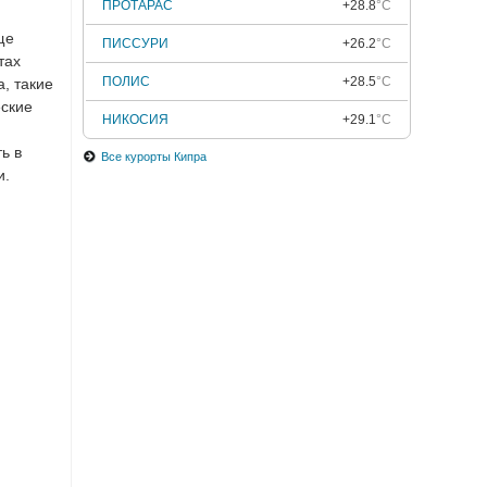
ПРОТАРАС
+28.8
°C
ще
ПИССУРИ
+26.2
°C
тах
ПОЛИС
+28.5
°C
, такие
еские
НИКОСИЯ
+29.1
°C
ь в
Все курорты Кипра
и.