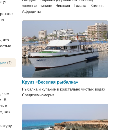
огут
«зеленая линия» - Никосия – Галата – Камень
Афродиты
ороткое
но
.
, что
остые...
арии
(4)
Круиз «Веселая рыбалка»
Рыбалка и купание в кристально чистых водах
, чем
Средиземноморья.
м. В
ль с
, как
ратуру