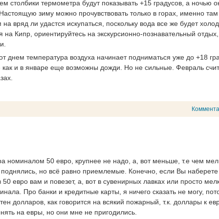
нем столбики термометра будут показывать +15 градусов, а ночью о
Настоящую зиму можно прочувствовать только в горах, именно там
 на вряд ли удастся искупаться, поскольку вода все же будет холо
я на Кипр, ориентируйтесь на экскурсионно-познавательный отдых,
и.
от днем температура воздуха начинает подниматься уже до +18 гр
е как и в январе еще возможны дожди. Но не сильные. Февраль счи
зах.
Коммент
а номиналом 50 евро, крупнее не надо, а, вот меньше, т.е чем мел
з поднялись, но всё равно приемлемые. Конечно, если Вы наберете
50 евро вам и повезет, а, вот в сувенирных лавках или просто мел
ала. Про банки и кредитные карты, я ничего сказать не могу, пот
тен долларов, как говорится на всякий пожарный, т.к. доллары к ев
енять на евры, но они мне не пригодились.