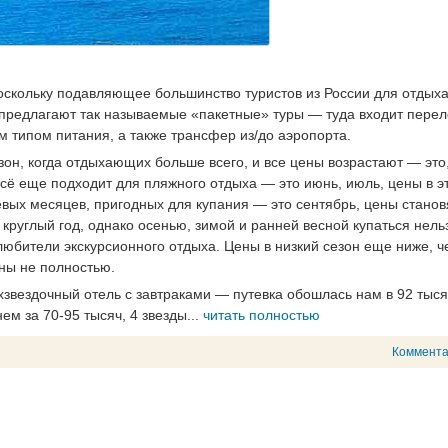
оскольку подавляющее большинство туристов из России для отдыха
 предлагают так называемые «пакетные» туры — туда входит перел
 типом питания, а также трансфер из/до аэропорта.
езон, когда отдыхающих больше всего, и все цены возрастают — это
 всё еще подходит для пляжного отдыха — это июнь, июль, цены в э
вых месяцев, пригодных для купания — это сентябрь, цены станов
круглый год, однако осенью, зимой и ранней весной купаться нел
юбители экскурсионного отдыха. Цены в низкий сезон еще ниже, ч
ены не полностью.
ехзвездочный отель с завтраками — путевка обошлась нам в 92 тыся
ем за 70-95 тысяч, 4 звезды...
читать полностью
Коммент