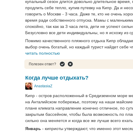
купальный сезон длится довольно длительное время, п
продлить себе тепло, купив путевку на Кипр. Да и не
говорить о Москве - 3 часа. Даже те, кто не очень хо
время ради собственного отпуска. Мамы с маленькими
спокойно, так как за 3 часа лета, дети не успеют си
Безусловно все дети индивидуальны, но я исхожу из с
Помимо качественного пляжного отдыха Кипр обладает
выбор очень богатый, но каждый турист найдет себе чт
читать полностью
Полезен ответ?
Когда лучше отдыхать?
AnastasiaZ
Кипр - остров расположенный в Средиземном море ме
на Анталийском побережье, поэтому на наши майские 
плане климата направление конечно отличное, по сути
закрытым бассейном, чтобы была возможность по плав
сильно она меняется и когда все же лучше всего ехать
Январь
- киприоты утверждают, что именно этот меся