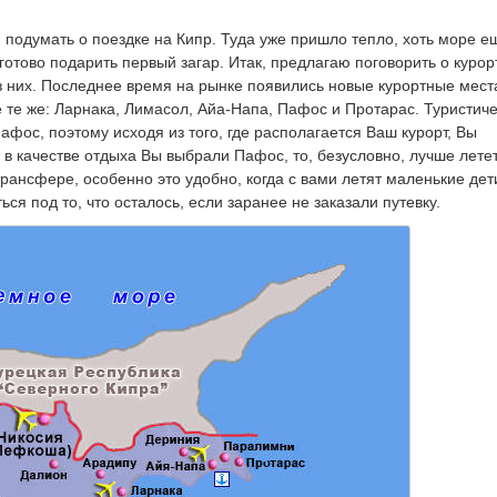
 подумать о поездке на Кипр. Туда уже пришло тепло, хоть море е
готово подарить первый загар. Итак, предлагаю поговорить о курор
из них. Последнее время на рынке появились новые курортные места
се те же: Ларнака, Лимасол, Айа-Напа, Пафос и Протарас. Туристич
афос, поэтому исходя из того, где располагается Ваш курорт, Вы
в качестве отдыха Вы выбрали Пафос, то, безусловно, лучше летет
рансфере, особенно это удобно, когда с вами летят маленькие дет
ся под то, что осталось, если заранее не заказали путевку.