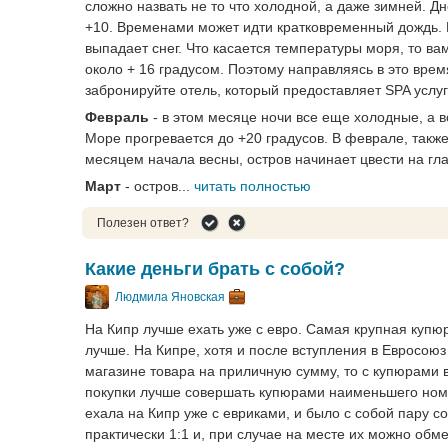
сложно назвать не то что холодной, а даже зимней. Д
+10. Временами может идти кратковременный дождь. 
выпадает снег. Что касается температуры моря, то вам
около + 16 градусом. Поэтому направляясь в это врем
забронируйте отель, который предоставляет SPA услуг
Февраль
- в этом месяце ночи все еще холодные, а в
Море прогревается до +20 градусов. В феврале, такж
месяцем начала весны, остров начинает цвести на гла
Март
- остров...
читать полностью
Полезен ответ?
Какие деньги брать с собой?
Людмила Яновская
На Кипр лучше ехать уже с евро. Самая крупная купюр
лучше. На Кипре, хотя и после вступления в Евросою
магазине товара на приличную сумму, то с купюрами в 
покупки лучше совершать купюрами наименьшего номин
ехала на Кипр уже с евриками, и было с собой пару со
практически 1:1 и, при случае на месте их можно обм