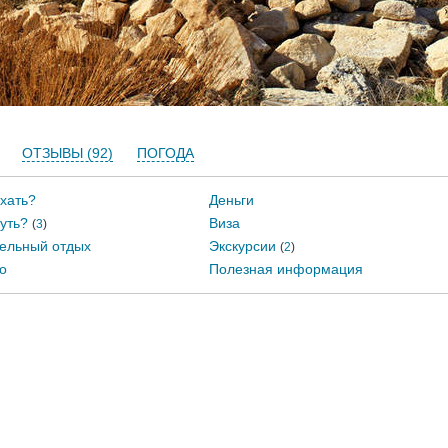
ОТЗЫВЫ (92)
ПОГОДА
хать?
Деньги
уть?
Виза
(
3
)
ельный отдых
Экскурсии
(
2
)
о
Полезная информация