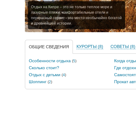
Отдых на Кипре – это не только теплое море и
лазурные пляжи, комфортабельные отели и
перкрасный сервис - это место необычайно богатой
и древнейшей истории.
КУРОРТЫ (8)
СОВЕТЫ (8)
ОБЩИЕ СВЕДЕНИЯ
Особенности отдыха
Когда отды
(
5
)
Сколько стоит?
Где отдохн
Отдых с детьми
Самостоят
(
4
)
Шоппинг
Прокат авт
(
2
)