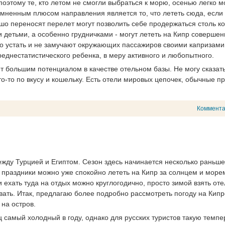
оэтому те, кто летом не смогли выбраться к морю, осенью легко м
сомненным плюсом направления является то, что лететь сюда, если
рошо переносят перелет могут позволить себе продержаться столь к
 детьми, а особенно грудничками - могут лететь на Кипр совершен
льно устать и не замучают окружающих пассажиров своими капризами
реднестатистического ребенка, в меру активного и любопытного.
 большим потенциалом в качестве отельном базы. Не могу сказать
о-то по вкусу и кошельку. Есть отели мировых цепочек, обычные пр
Коммент
жду Турцией и Египтом. Сезон здесь начинается несколько раньше
праздники можно уже спокойно лететь на Кипр за солнцем и море
 ехать туда на отдых можно круглогодично, просто зимой взять оте
ать. Итак, предлагаю более подробно рассмотреть погоду на Кипре
 на остров.
ц самый холодный в году, однако для русских туристов такую темпе