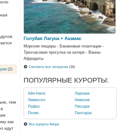
коло
дная
адусов.
Голубая Лагуна + Акамас
тается
Морские пещеры - Банановые плантации -
Трехчасовая прогулка на катере - Ванны
Афродиты
Смотреть все экскурсии
(38)
арии
(2)
ПОПУЛЯРНЫЕ КУРОРТЫ:
Айя-Напа
Ларнака
Лимассол
Никосия
ьче, тем
Пафос
Писсури
 в
Полис
Протарас
кие
ому как
Все курорты Кипра
ро идут