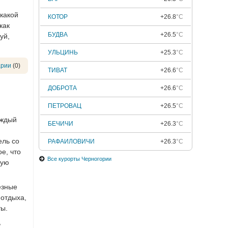
 какой
КОТОР
+26.8
°C
как
БУДВА
+26.5
°C
уй,
УЛЬЦИНЬ
+25.3
°C
арии
(0)
ТИВАТ
+26.6
°C
ДОБРОТА
+26.6
°C
ПЕТРОВАЦ
+26.5
°C
аждый
БЕЧИЧИ
+26.3
°C
ель со
РАФАИЛОВИЧИ
+26.3
°C
е, что
Все курорты Черногории
ную
езные
 отдыха,
ты.
,