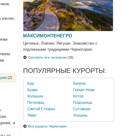
чков,
к июлю,
МАКСИМОНТЕНЕГРО
ляжи
Цетинье, Ловчен, Негуши. Знакомство с
подлинными традициями Черногории.
илием
Смотреть все экскурсии
(28)
же
ПОПУЛЯРНЫЕ КУРОРТЫ:
арии
(2)
Бар
Бечичи
Будва
Герцег-Нови
Колашин
Котор
Петровац
Подгорица
Святой Стефан
Сутоморе
в
Тиват
Ульцинь
ран
ркам, а
Все курорты Черногории
ты от