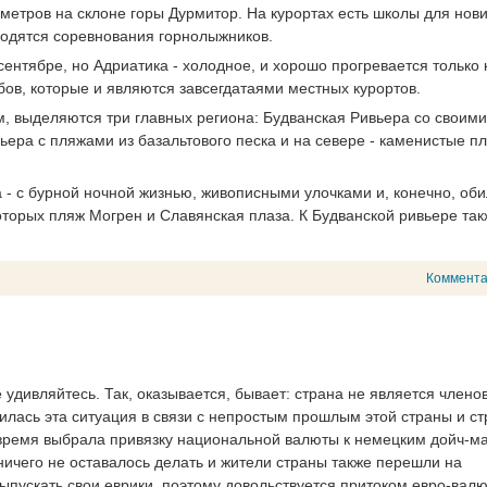
етров на склоне горы Дурмитор. На курортах есть школы для нови
водятся соревнования горнолыжников.
сентябре, но Адриатика - холодное, и хорошо прогревается только 
рбов, которые и являются завсегдатаями местных курортов.
м, выделяются три главных региона: Будванская Ривьера со своими
ьера с пляжами из базальтового песка и на севере - каменистые п
 - с бурной ночной жизнью, живописными улочками и, конечно, об
торых пляж Могрен и Славянская плаза. К Будванской ривьере так
Коммент
удивляйтесь. Так, оказывается, бывает: страна не является члено
илась эта ситуация в связи с непростым прошлым этой страны и ст
 время выбрала привязку национальной валюты к немецким дойч-ма
ничего не оставалось делать и жители страны также перешли на
ыпускать свои еврики, поэтому довольствуется притоком евро-валю