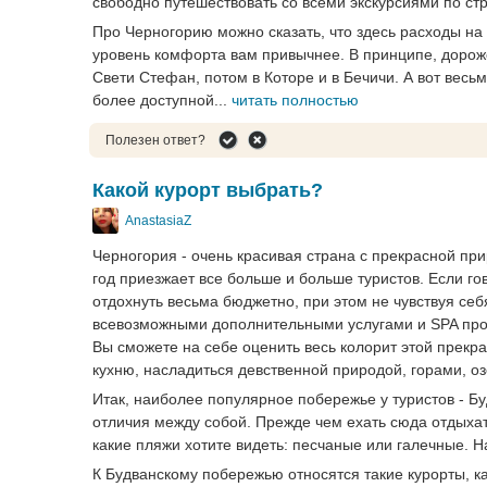
свободно путешествовать со всеми экскурсиями по ст
Про Черногорию можно сказать, что здесь расходы на о
уровень комфорта вам привычнее. В принципе, дорож
Свети Стефан, потом в Которе и в Бечичи. А вот весь
более доступной...
читать полностью
Полезен ответ?
Какой курорт выбрать?
AnastasiaZ
Черногория - очень красивая страна с прекрасной пр
год приезжает все больше и больше туристов. Если го
отдохнуть весьма бюджетно, при этом не чувствуя се
всевозможными дополнительными услугами и SPA прог
Вы сможете на себе оценить весь колорит этой прекр
кухню, насладиться девственной природой, горами, о
Итак, наиболее популярное побережье у туристов - Б
отличия между собой. Прежде чем ехать сюда отдыхат
какие пляжи хотите видеть: песчаные или галечные. Н
К Будванскому побережью относятся такие курорты, к