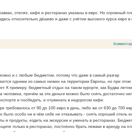
равках, отелях, кафе и ресторанах указаны в евро. Но огромный п
здесь относительно дёшево и даже с учётом высокого курса евро в
Коммента
можно и с любым бюджетом, потому что даже в самый разгар
таются одними из самых низких на территории Европы, но при этом
тет. К примеру, бюджетный отдых на таком курорте, как Будва летом
а человека, причём за эти деньги можно было снять достаточно не
нспорте и пообедать, и отужинать в недорогом кафе.
е требовалось от 90 до 100 евро в день, либо же от 630 до 700 ев
о было особо ни в чём себе не отказывать - снять хороший отель и
 и продукты, ездить на экскурсии и ужинать в ресторанах. Бюджет
инципе только в ресторанах, постоянно брать лежаки в аренду на п