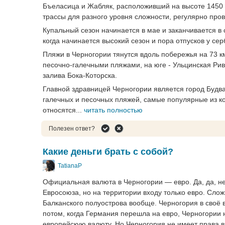
Бъеласица и Жабляк, расположивший на высоте 1450 м
трассы для разного уровня сложности, регулярно про
Купальный сезон начинается в мае и заканчивается в 
когда начинается высокий сезон и пора отпусков у се
Пляжи в Черногории тянутся вдоль побережья на 73 к
песочно-галечными пляжами, на юге - Ульцинская Рив
залива Бока-Которска.
Главной здравницей Черногории является город Будва
галечных и песочных пляжей, самые популярные из ко
относятся...
читать полностью
Полезен ответ?
Какие деньги брать с собой?
TatianaP
Официальная валюта в Черногории — евро. Да, да, не 
Евросоюза, но на территории входу только евро. Слож
Балканского полуострова вообще. Черногория в своё
потом, когда Германия перешла на евро, Черногории 
европейскую валюту. Но Черногория не имеет права в