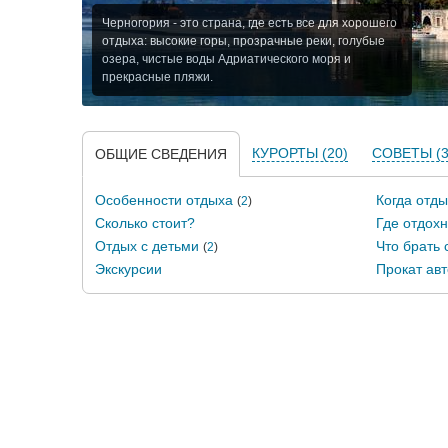
Черногория - это страна, где есть все для хорошего
отдыха: высокие горы, прозрачные реки, голубые
озера, чистые воды Адриатического моря и
прекрасные пляжи.
КУРОРТЫ (20)
СОВЕТЫ (3
ОБЩИЕ СВЕДЕНИЯ
Особенности отдыха
Когда отды
(
2
)
Сколько стоит?
Где отдохн
Отдых с детьми
Что брать 
(
2
)
Экскурсии
Прокат авт