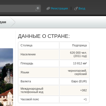
Регистрация
Вход
дам
ДАННЫЕ О СТРАНЕ:
Столица
Подгорица
626 000 чел.
Население
(2011 год)
Площадь
13 812 км²
черногорский,
Языки
сербский
Валюта
Евро (EUR)
Международный
+382
телефонный код
Часовой пояс
+1