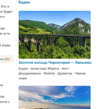
Будва
 Это и
ья будет
его
там
м есть
да рады
рии
(21)
Золотое кольцо Черногории — Каньоны
Будва - монастырь Морача - мост
Джурджиевича - Жабляк - Дурмитор - Чёрное
озеро
на
ебе
ится с