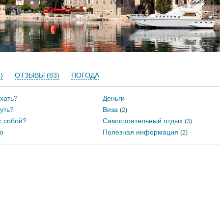
)
ОТЗЫВЫ (83)
ПОГОДА
хать?
Деньги
уть?
Виза
(
2
)
с собой?
Самостоятельный отдых
(
3
)
о
Полезная информация
(
2
)