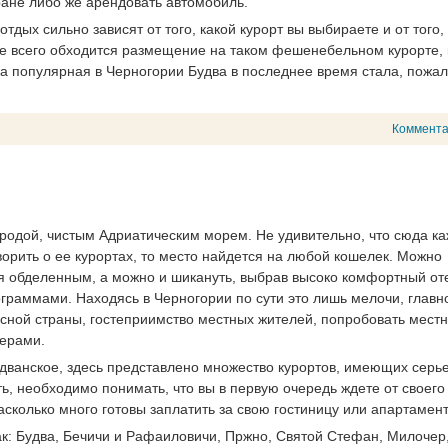
ране либо же арендовать автомобиль.
тдых сильно зависят от того, какой курорт вы выбираете и от того,
е всего обходится размещение на таком фешенебельном курорте, 
ма популярная в Черногории Будва в последнее время стала, пожал
Коммент
иродой, чистым Адриатическим морем. Не удивительно, что сюда к
ворить о ее курортах, то место найдется на любой кошелек. Можно
бя обделенным, а можно и шикануть, выбрав высоко комфортный от
раммами. Находясь в Черногории по сути это лишь мелочи, главно
асной страны, гостеприимство местных жителей, попробовать мест
зерами.
удванское, здесь представлено множество курортов, имеющих серь
ь, необходимо понимать, что вы в первую очередь ждете от своего
асколько много готовы заплатить за свою гостиницу или апартамен
ак: Будва, Бечичи и Рафаиловичи, Пржно, Святой Стефан, Милочер