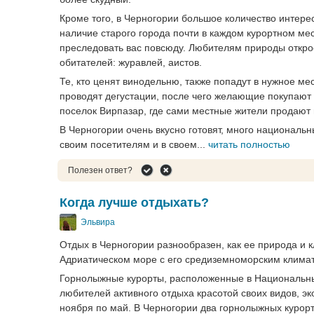
Кроме того, в Черногории большое количество интере
наличие старого города почти в каждом курортном ме
преследовать вас повсюду. Любителям природы откро
обитателей: журавлей, аистов.
Те, кто ценят винодельню, также попадут в нужное ме
проводят дегустации, после чего желающие покупают 
поселок Вирпазар, где сами местные жители продают 
В Черногории очень вкусно готовят, много национальн
своим посетителям и в своем...
читать полностью
Полезен ответ?
Когда лучше отдыхать?
Эльвира
Отдых в Черногории разнообразен, как ее природа и к
Адриатическом море с его средиземноморским климато
Горнолыжные курорты, расположенные в Национальных
любителей активного отдыха красотой своих видов, эк
ноября по май. В Черногории два горнолыжных курор