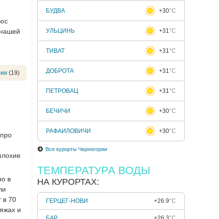
БУДВА
+30
°C
люс
 нашей
УЛЬЦИНЬ
+31
°C
ТИВАТ
+31
°C
ДОБРОТА
+31
°C
рии
(19)
ПЕТРОВАЦ
+31
°C
БЕЧИЧИ
+30
°C
РАФАИЛОВИЧИ
+30
°C
 про
Все курорты Черногории
плохие
ТЕМПЕРАТУРА ВОДЫ
ро в
НА КУРОРТАХ:
ли
 в 70
ГЕРЦЕГ-НОВИ
+26.9
°C
ляжах и
БАР
+26.3
°C