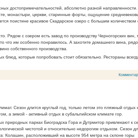
сных достопримечательностей, абсолютно разной направленности.
сте, монастыри, церкви, старинные форты, ощущение средневеков
ется поистине красивое Скадарское озеро с большим количеством 
сто. Рядом с озером есть завод по производству Черногорских вин, 
то что им особенно понравилось. А захотите домашнего вина, рядо
вино собственного производства.
ых блюд, которые попробовать стоит обязательно. Рестораны всег
Коммента
лимат. Сезон длится круглый год, только летом это пляжный отдых 
м, а зимой - активный отдых в субальпийском климате гор.
 природных парках Биоградска Гора и Дутрмитор привлекают к с
ологической чистотой и относительно недорогим отдыхом. Сезон дл
та: Колашин, расположивший на высоте 954 метра на склоне горы