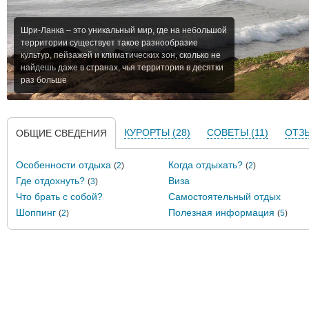
Шри-Ланка – это уникальный мир, где на небольшой
территории существует такое разнообразие
культур, пейзажей и климатических зон, сколько не
найдешь даже в странах, чья территория в десятки
раз больше
КУРОРТЫ (28)
СОВЕТЫ (11)
ОТЗЫ
ОБЩИЕ СВЕДЕНИЯ
Особенности отдыха
Когда отдыхать?
(
2
)
(
2
)
Где отдохнуть?
Виза
(
3
)
Что брать с собой?
Самостоятельный отдых
Шоппинг
Полезная информация
(
2
)
(
5
)