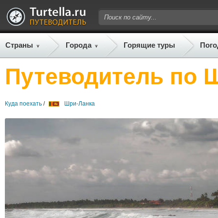
Страны
Города
Горящие туры
Пого
Путеводитель по 
Куда поехать
/
Шри-Ланка