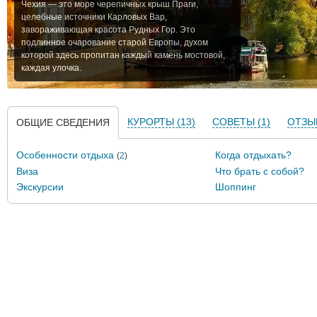
Чехия — это море черепичных крыш Праги,
целебные источники Карловых Вар,
завораживающая красота Рудных Гор. Это
подлинное очарование старой Европы, духом
которой здесь пропитан каждый камень мостовой,
каждая улочка.
КУРОРТЫ (13)
СОВЕТЫ (1)
ОТЗЫВ
ОБЩИЕ СВЕДЕНИЯ
Особенности отдыха
Когда отдыхать?
(
2
)
Виза
Что брать с собой?
Экскурсии
Шоппинг