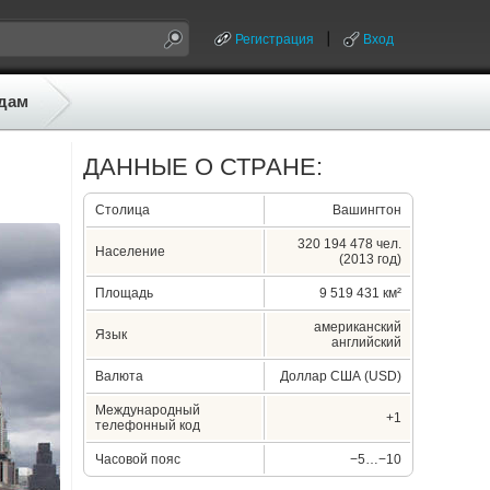
Регистрация
Вход
дам
ДАННЫЕ О СТРАНЕ:
Столица
Вашингтон
320 194 478 чел.
Население
(2013 год)
Площадь
9 519 431 км²
американский
Язык
английский
Валюта
Доллар США (USD)
Международный
+1
телефонный код
Часовой пояс
−5…−10