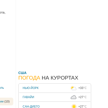
рта,
США
ПОГОДА
НА КУРОРТАХ
ать
НЬЮ-ЙОРК
+33
°C
ГАВАЙИ
+27
°C
рии
(10)
САН-ДИЕГО
+27
°C