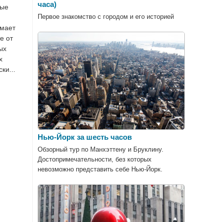
часа)
ные
Первое знакомство с городом и его историей
имает
е от
ых
х
ки...
Нью-Йорк за шесть часов
Обзорный тур по Манхэттену и Бруклину.
Достопримечательности, без которых
невозможно представить себе Нью-Йорк.