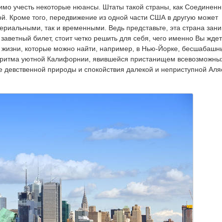
имо учесть некоторые нюансы. Штаты такой страны, как Соединен
й. Кроме того, передвижение из одной части США в другую может
ериальными, так и временными. Ведь представьте, эта страна зан
 заветный билет, стоит четко решить для себя, чего именно Вы ждет
а жизни, которые можно найти, например, в Нью-Йорке, бесшабашн
о ритма уютной Калифорнии, явившейся пристанищем всевозможны
девственной природы и спокойствия далекой и неприступной Аляс