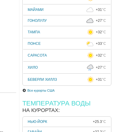
МАЙАМИ
+31
°C
ГОНОЛУЛУ
+27
°C
ТАМПА
+32
°C
ПОНСЕ
+33
°C
САРАСОТА
+32
°C
ХИЛО
+27
°C
БЕВЕРЛИ ХИЛЛЗ
+31
°C
Все курорты США
ТЕМПЕРАТУРА ВОДЫ
НА КУРОРТАХ:
НЬЮ-ЙОРК
+25.3
°C
ак
ГАВАЙИ
+27.2
°C