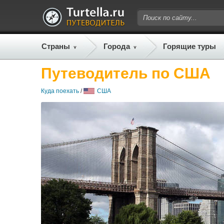
Страны
Города
Горящие туры
Путеводитель по США
Куда поехать
/
США