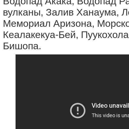
Водопад Акака, Водопад Ра
вулканы, Залив Ханаума, Л
Мемориал Аризона, Морско
Кеалакекуа-Бей, Пуукохола
Бишопа.