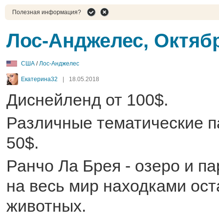
Полезная информация?
Лос-Анджелес, Октяб
США
/
Лос-Анджелес
Екатерина32
|
18.05.2018
Диснейленд от 100$.
Различные тематические п
50$.
Ранчо Ла Брея - озеро и п
на весь мир находками ос
животных.