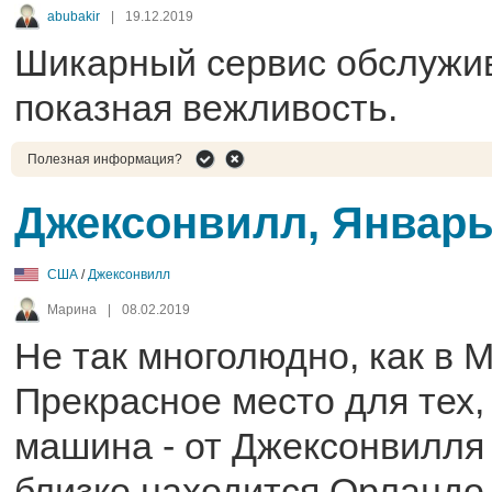
abubakir
|
19.12.2019
Шикарный сервис обслужив
показная вежливость.
Полезная информация?
Джексонвилл, Январь
США
/
Джексонвилл
Марина
|
08.02.2019
Не так многолюдно, как в 
Прекрасное место для тех, 
машина - от Джексонвилля
близко находится Орландо,