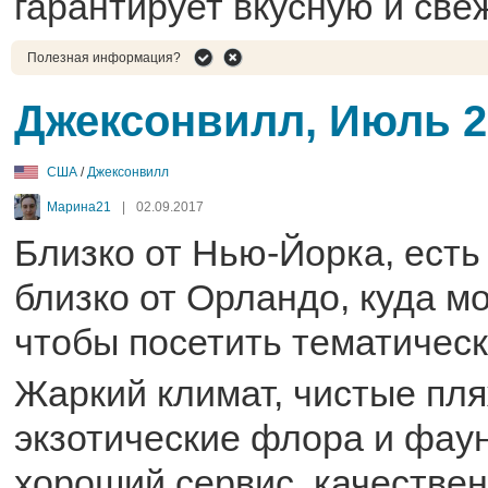
гарантирует вкусную и све
Полезная информация?
Джексонвилл, Июль 2
США
/
Джексонвилл
Марина21
|
02.09.2017
Близко от Нью-Йорка, есть 
близко от Орландо, куда м
чтобы посетить тематическ
Жаркий климат, чистые пля
экзотические флора и фау
хороший сервис, качестве