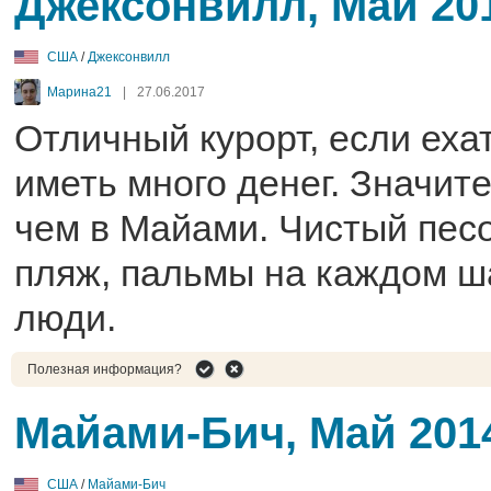
Джексонвилл, Май 20
США
/
Джексонвилл
Марина21
|
27.06.2017
Отличный курорт, если ехат
иметь много денег. Значит
чем в Майами. Чистый пес
пляж, пальмы на каждом ш
люди.
Полезная информация?
Майами-Бич, Май 201
США
/
Майами-Бич