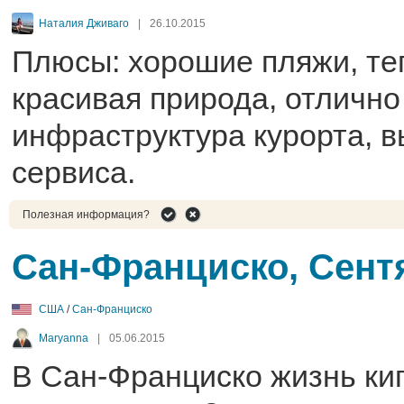
Наталия Дживаго
|
26.10.2015
Плюсы: хорошие пляжи, те
красивая природа, отлично
инфраструктура курорта, в
сервиса.
Полезная информация?
Сан-Франциско, Сент
США
/
Сан-Франциско
Maryanna
|
05.06.2015
В Сан-Франциско жизнь кип