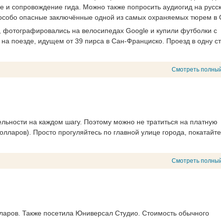
ме и сопровождение гида. Можно также попросить аудиогид на русс
ли особо опасные заключённые одной из самых охраняемых тюрем в
 фотографировались на велосипедах Google и купили футболки с
на поезде, идущем от 39 пирса в Сан-Франциско. Проезд в одну с
Смотреть полный
ельности на каждом шагу. Поэтому можно не тратиться на платную
олларов). Просто прогуляйтесь по главной улице города, покатайте
Смотреть полный
лларов. Также посетила Юниверсал Студио. Стоимость обычного