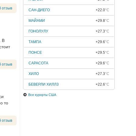
 отзыв
САН-ДИЕГО
+22.0
°C
МАЙАМИ
+29.8
°C
ГОНОЛУЛУ
+27.3
°C
. В
ТАМПА
+29.6
°C
стоит
ПОНСЕ
+29.5
°C
САРАСОТА
+29.6
°C
 отзыв
ХИЛО
+27.3
°C
БЕВЕРЛИ ХИЛЛЗ
+22.6
°C
Все курорты США
си
о то
 отзыв