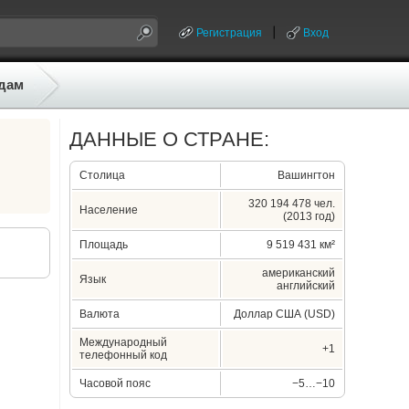
Регистрация
Вход
дам
ДАННЫЕ О СТРАНЕ:
Столица
Вашингтон
320 194 478 чел.
Население
(2013 год)
Площадь
9 519 431 км²
американский
Язык
английский
Валюта
Доллар США (USD)
Международный
+1
телефонный код
Часовой пояс
−5…−10