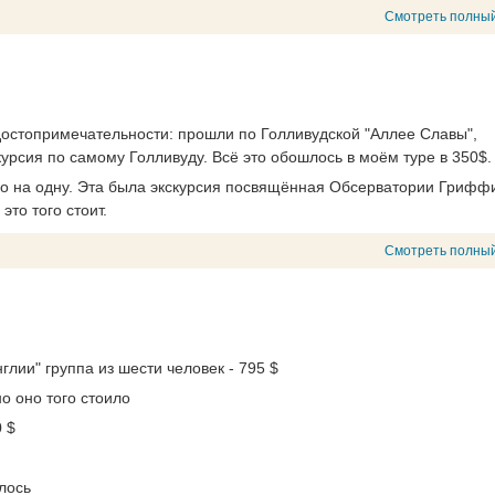
Смотреть полный
достопримечательности: прошли по Голливудской "Аллее Славы",
курсия по самому Голливуду. Всё это обошлось в моём туре в 350$.
лько на одну. Эта была экскурсия посвящённая Обсерватории Грифф
это того стоит.
Смотреть полный
лии" группа из шести человек - 795 $
но оно того стоило
0 $
лось