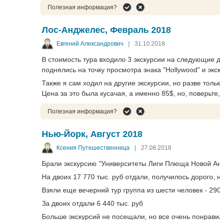
Полезная информация?
Лос-Анджелес, Февраль 2018
Евгений Александрович
|
31.10.2018
В стоимость тура входило 3 экскурсии на следующие 
поднялись на точку просмотра знака "Hollywood" и экс
Также я сам ходил на другие экскурсии, но разве то
Цена за это была кусачая, а именно 85$, но, поверьте, 
Полезная информация?
Нью-Йорк, Август 2018
Ксения Путешественница
|
27.08.2018
Брали экскурсию "Университеты Лиги Плюща Новой Анг
На двоих 17 770 тыс. руб отдали, получилось дорого, 
Взяли еще вечерний тур группа из шести человек - 29
За двоих отдали 6 440 тыс. руб
Больше экскурсий не посещали, но все очень понрави