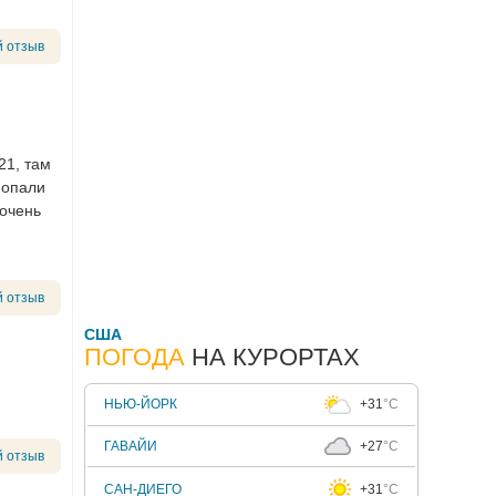
 отзыв
21, там
попали
 очень
 отзыв
США
ПОГОДА
НА КУРОРТАХ
НЬЮ-ЙОРК
+31
°C
ГАВАЙИ
+27
°C
 отзыв
САН-ДИЕГО
+31
°C