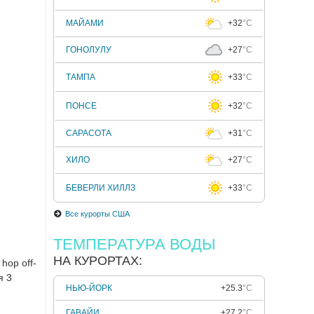
МАЙАМИ
+32
°C
ГОНОЛУЛУ
+27
°C
ТАМПА
+33
°C
ПОНСЕ
+32
°C
САРАСОТА
+31
°C
ХИЛО
+27
°C
БЕВЕРЛИ ХИЛЛЗ
+33
°C
Все курорты США
ТЕМПЕРАТУРА ВОДЫ
НА КУРОРТАХ:
hop off-
я 3
НЬЮ-ЙОРК
+25.3
°C
ГАВАЙИ
+27.2
°C