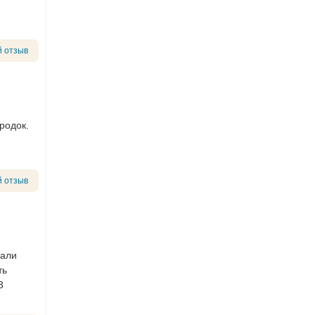
 отзыв
родок.
 отзыв
зали
ть
3