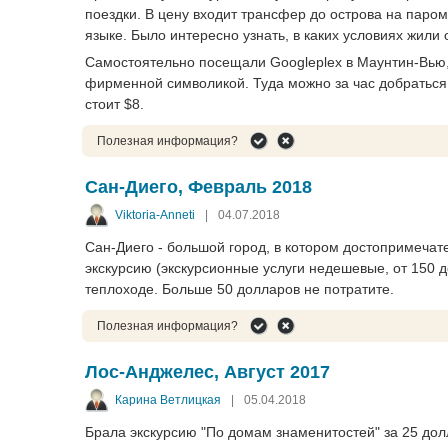
поездки. В цену входит трансфер до острова на паро
языке. Было интересно узнать, в каких условиях жи
Самостоятельно посещали Googleplex в Маунтин-Вью,
фирменной символикой. Туда можно за час добраться 
стоит $8.
Полезная информация?
Сан-Диего, Февраль 2018
Viktoria-Anneti
|
04.07.2018
Сан-Диего - большой город, в котором достопримечат
экскурсию (экскурсионные услуги недешевые, от 150 д
теплоходе. Больше 50 долларов не потратите.
Полезная информация?
Лос-Анджелес, Август 2017
Карина Ветлицкая
|
05.04.2018
Брала экскурсию "По домам знаменитостей" за 25 до