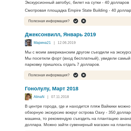
Экскурсионный автобус, билет на сутки - 40 долларов
Смотровая площадка Empire State Building - 40 долла
Полезная информация?
Джексонвилл, Январь 2019
Марина21
|
12.06.2019
Мы с моим американским другом съездили на экскурсию
Мы посетили форт (вход бесплатный), увидели самый 
парковку пришлось отдать 7 долларов.
Полезная информация?
Гонолулу, Март 2018
AlinaN
|
07.11.2018
В центре города, где и находится пляж Вайкики можно
обзорную экскурсию вокруг острова Оаху - 350 доллар
машина, то рекомендую съездить на плантацию ананасо
доллара. Можно зайти сувенирный магазин на плантаци