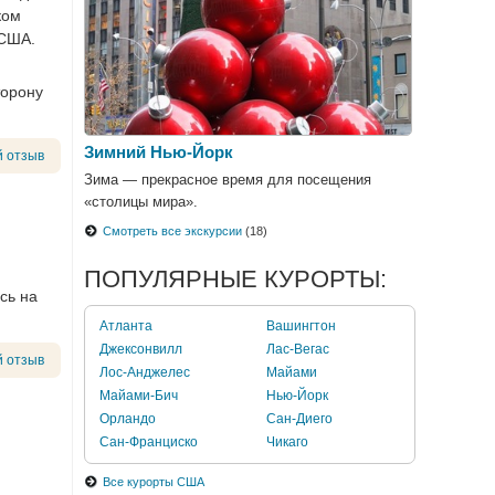
ком
 США.
торону
Зимний Нью-Йорк
 отзыв
Зима — прекрасное время для посещения
«столицы мира».
Смотреть все экскурсии
(18)
ПОПУЛЯРНЫЕ КУРОРТЫ:
сь на
Атланта
Вашингтон
Джексонвилл
Лас-Вегас
 отзыв
Лос-Анджелес
Майами
Майами-Бич
Нью-Йорк
Орландо
Сан-Диего
Сан-Франциско
Чикаго
Все курорты США