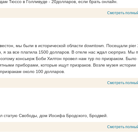
дам Тюссо в Голливуде - 20долларов, если брать онлайн.
Смотреть полный
вестон, мы были в исторической области downtown. Посещали pier 
, я за все платила 1500 долларов. В отеле нас ждал сюрприз. Мы 
 поэтому консьерж Боби Хилтон провел нам тур по призраком. Было
итными приборами, которые ищут призраков. Возле музея истории
 призракам около 100 долларов.
Смотреть полный
ал статую Свободы, дом Иосифа Бродского, Бродвей.
Смотреть полный