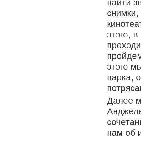
найти з
снимки,
кинотеа
этого, 
проходи
пройдем
этого м
парка, 
потряса
Далее м
Анджеле
сочетан
нам об 