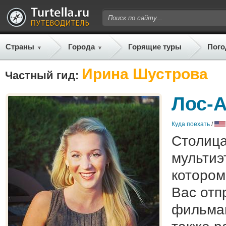
Страны
Города
Горящие туры
Пого
Ирина Шустрова
Частный гид:
Лос-А
Куда поехать
/
Столица
мультиэ
котором
Вас отп
фильмам