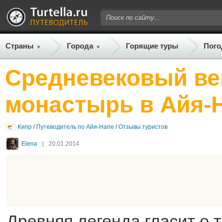
Страны
Города
Горящие туры
Пого
Средневековый ве
монастырь в Айя-
Кипр
/
Путеводитель по Айя-Напе
/
Отзывы туристов
Elena
|
20.01.2014
Древняя легенда гласит о т