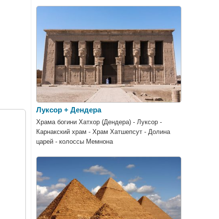
Луксор + Дендера
Храма богини Хатхор (Дендера) - Луксор -
Карнакский храм - Храм Хатшепсут - Долина
царей - колоссы Мемнона