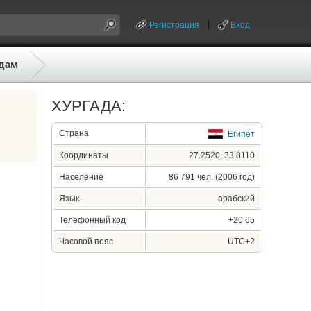
Регистрация
Вход
дам
ХУРГАДА:
Страна
Египет
Координаты
27.2520, 33.8110
Население
86 791 чел. (2006 год)
Язык
арабский
Телефонный код
+20 65
Часовой пояс
UTC+2