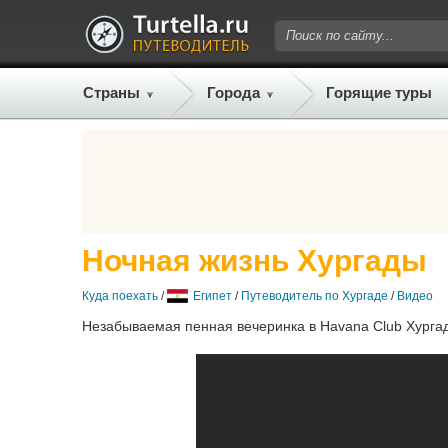
Страны
Города
Горящие туры
Ночная жизнь Хургады
Куда поехать
/
Египет
/
Путеводитель по Хургаде
/
Видео
Незабываемая пенная вечеринка в Havana Club Хурга