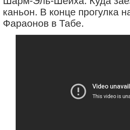
Шарм-Эль-Шейха. Куда зае
каньон. В конце прогулка н
Фараонов в Табе.