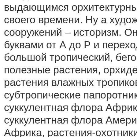
выдающимся орхитектурн
своего времени. Ну а худо
сооружений – историзм. О
буквами от А до Р и перехо
большой тропический, бего
полезные растения, орхиде
растения влажных тропиков
субтропические папоротник
суккулентная флора Африки
суккулентная флора Амер
Африка, растения-охотник