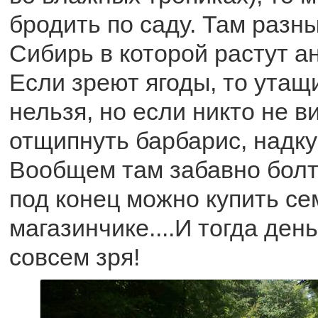
бродить по саду. Там разн
Сибирь в которой растут а
Если зреют ягоды, то утащ
нельзя, но если никто не в
отщипнуть барбарис, надкус
Вообщем там забавно болта
под конец можно купить с
магазинчике....И тогда ден
совсем зря!