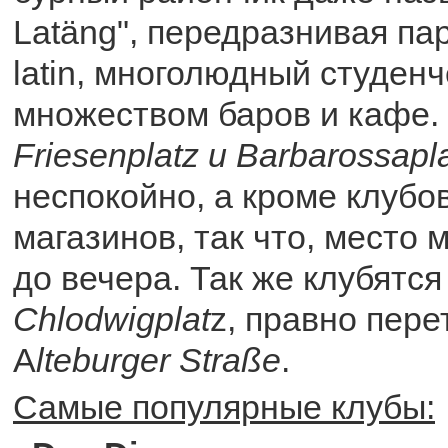
Latäng", передразнивая пар
latin, многолюдный студенч
множеством баров и кафе.
Friesenplatz и Barbarossapl
неспокойно, а кроме клубо
магазинов, так что, место 
до вечера. Так же клубятс
Chlodwigplat
z, правно пер
A
lteburger Straße
.
Самые популярные клубы: