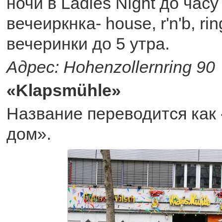
ночи в Ladies Night до час
вечеиркнка- house, r'n'b, ri
вечеринки до 5 утра.
Адрес: Hohenzollernring 90
«Klapsmühle»
Название переводится ка
дом».