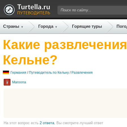
Страны
Города
Горящие туры
Пого
Какие развлечения
Кельне?
Германия
/
Путеводитель по Кельну
/
Развлечения
Maroona
На этот вопрос есть
2 ответа
, Вы смотрите лучший ответ