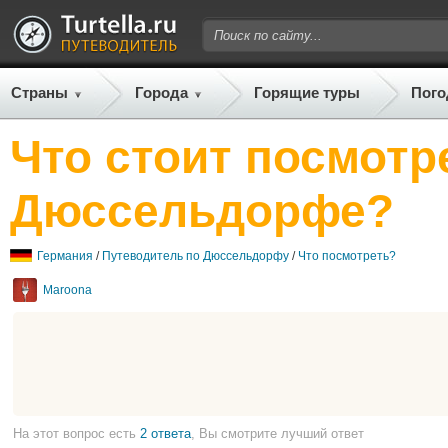
Страны
Города
Горящие туры
Пого
Что стоит посмотр
Дюссельдорфе?
Германия
/
Путеводитель по Дюссельдорфу
/
Что посмотреть?
Maroona
На этот вопрос есть
2 ответа
, Вы смотрите лучший ответ