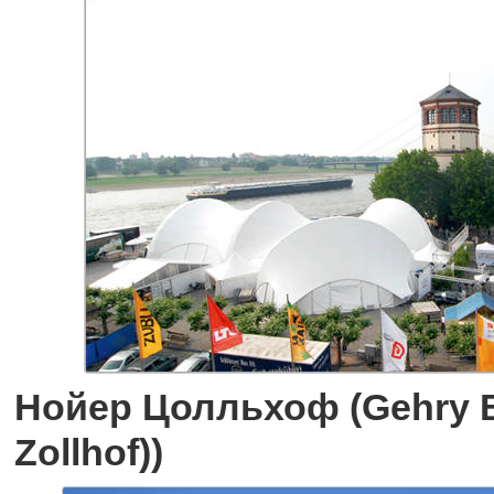
Нойер Цолльхоф (Gehry B
Zollhof))