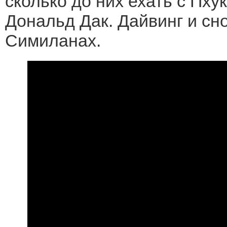
сколько до них ехать с Пху
Дональд Дак. Дайвинг и сн
Симиланах.