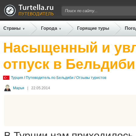
Страны
Города
Горящие туры
Пого
Насыщенный и ув
отпуск в Бельдиби
Турция
/
Путеводитель по Бельдиби
/
Отзывы туристов
Марья
|
22.05.2014
В Турции нам приходилось