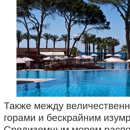
Также между величествен
горами и бескрайним изумр
Средиземным морем распо