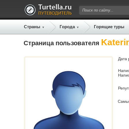
Страны
Города
Горящие туры
Kateri
Страница пользователя
Дата 
Напи
Напи
Репу
Самы