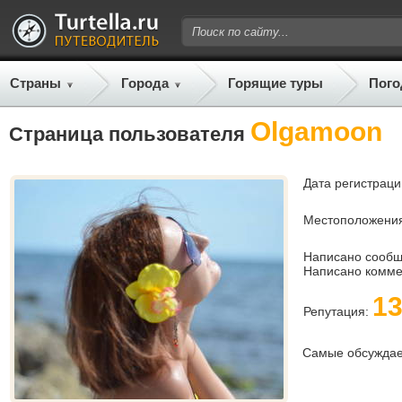
Страны
Города
Горящие туры
Пого
Olgamoon
Страница пользователя
Дата регистраци
Местоположения
Написано сооб
Написано комме
1
Репутация:
Самые обсужда