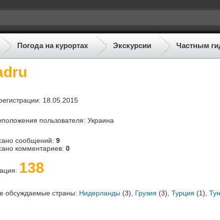
Погода на курортах
Экскурсии
Частным ги
adru
регистрации: 18.05.2015
положения пользователя: Украина
сано сообщений:
9
сано комментариев:
0
138
тация:
е обсуждаемые страны:
Нидерланды
(3),
Грузия
(3),
Турция
(1),
Ту