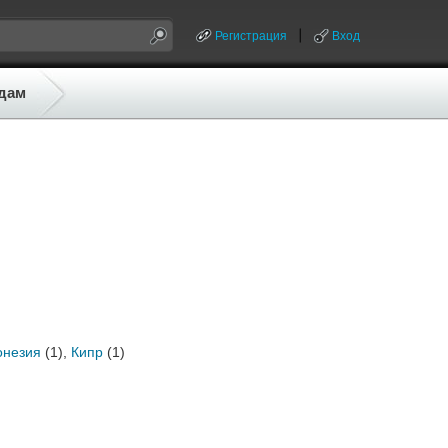
Регистрация
Вход
дам
онезия
(1),
Кипр
(1)