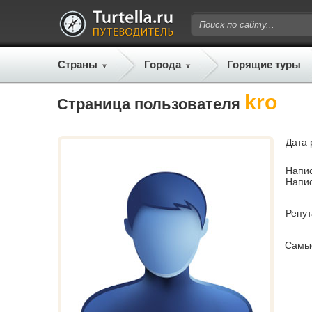
Страны
Города
Горящие туры
kro
Страница пользователя
Дата 
Напи
Напи
Репу
Самы