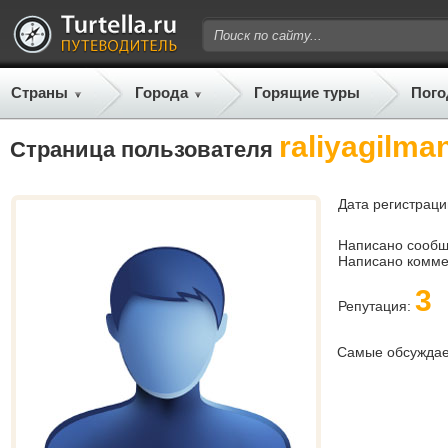
Страны
Города
Горящие туры
Пого
raliyagilma
Страница пользователя
Дата регистраци
Написано сооб
Написано комме
3
Репутация:
Самые обсужда