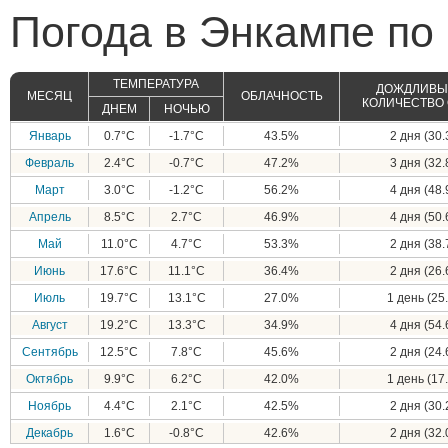
Погода в Энкампе по
ТЕМПЕРАТУРА
ДОЖДЛИВЫЕ
МЕСЯЦ
ОБЛАЧНОСТЬ
КОЛИЧЕСТВО
ДНЕМ
НОЧЬЮ
Январь
0.7°C
-1.7°C
43.5%
2 дня (30.
Февраль
2.4°C
-0.7°C
47.2%
3 дня (32.
Март
3.0°C
-1.2°C
56.2%
4 дня (48.
Апрель
8.5°C
2.7°C
46.9%
4 дня (50.
Май
11.0°C
4.7°C
53.3%
2 дня (38.
Июнь
17.6°C
11.1°C
36.4%
2 дня (26.
Июль
19.7°C
13.1°C
27.0%
1 день (25.
Август
19.2°C
13.3°C
34.9%
4 дня (54.
Сентябрь
12.5°C
7.8°C
45.6%
2 дня (24.
Октябрь
9.9°C
6.2°C
42.0%
1 день (17.
Ноябрь
4.4°C
2.1°C
42.5%
2 дня (30.
Декабрь
1.6°C
-0.8°C
42.6%
2 дня (32.