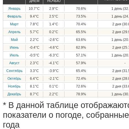
ДНЕМ
НОЧЬЮ
Январь
10.7°C
2.9°C
70.6%
1 день (32.
Февраль
9.4°C
2.5°C
73.5%
1 день (24.
Март
7.8°C
1.4°C
70.4%
2 дня (30.
Апрель
5.7°C
0.2°C
65.5%
2 дня (29.
Май
2.2°C
-2.6°C
63.6%
1 день (20.
Июнь
-0.4°C
-4.6°C
62.9%
2 дня (25.
Июль
-0.5°C
-6.3°C
57.1%
1 день (20.
Август
2.3°C
-4.1°C
57.9%
-
Сентябрь
3.3°C
-3.9°C
65.4%
2 дня (31.
Октябрь
6.4°C
-2.1°C
72.4%
2 дня (28.
Ноябрь
8.1°C
0.1°C
72.6%
2 дня (33.
Декабрь
8.7°C
2.2°C
78.9%
1 день (30.
* В данной таблице отображают
показатели о погоде, собранные
года