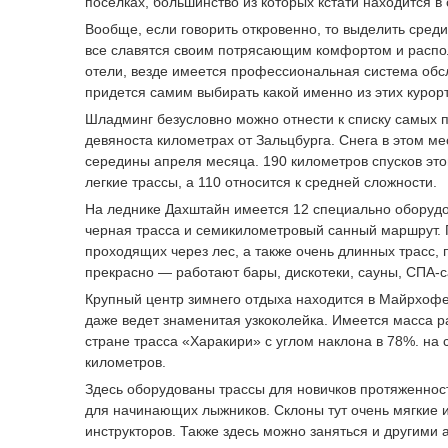
поселках, большинство из которых кстати находится в
Вообще, если говорить откровенно, то выделить сред
все славятся своим потрясающим комфортом и распол
отели, везде имеется профессиональная система обсл
придется самим выбирать какой именно из этих курор
Шладминг безусловно можно отнести к списку самых п
девяноста километрах от Зальцбурга. Снега в этом м
середины апреля месяца. 190 километров спусков эт
легкие трассы, а 110 относится к средней сложности.
На леднике Дахштайн имеется 12 специально оборудов
черная трасса и семикилометровый санный маршрут. По
проходящих через лес, а также очень длинных трасс,
прекрасно — работают бары, дискотеки, сауны, СПА-с
Крупный центр зимнего отдыха находится в Майрхофен
даже ведет знаменитая узкоколейка. Имеется масса р
стране трасса «Харакири» с углом наклона в 78%. на 
километров.
Здесь оборудованы трассы для новичков протяженнос
для начинающих лыжников. Склоны тут очень мягкие 
инструкторов. Также здесь можно заняться и другими 