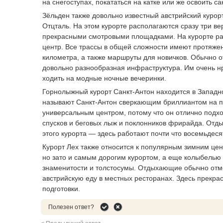
на снегоступах, покататься на катке или же освоить с
Зёльден также довольно известный австрийский курор
Отцталь. На этом курорте располагаются сразу три в
прекрасными смотровыми площадками. На курорте ра
центр. Все трассы в общей сложности имеют протяжен
километра, а также маршруты для новичков. Обычно о
довольно разнообразная инфраструктура. Им очень нр
ходить на модные ночные вечеринки.
Горнолыжный курорт Санкт-Антон находится в Западн
называют Санкт-Антон сверкающим бриллиантом на пр
универсальным центром, потому что он отлично подхо
спусков и беговых лыж и поклонников фрирайда. Отд
этого курорта — здесь работают почти что восемьдеся
Курорт Лех также относится к популярным зимним цен
но зато и самым дорогим курортом, а еще колыбелью
знаменитости и толстосумы. Отдыхающие обычно отме
австрийскую еду в местных ресторанах. Здесь прекра
подготовки.
Полезен ответ?