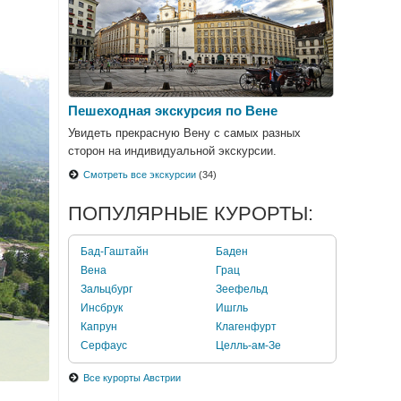
Пешеходная экскурсия по Вене
Увидеть прекрасную Вену с самых разных
сторон на индивидуальной экскурсии.
Смотреть все экскурсии
(34)
ПОПУЛЯРНЫЕ КУРОРТЫ:
Бад-Гаштайн
Баден
Вена
Грац
Зальцбург
Зеефельд
Инсбрук
Ишгль
Капрун
Клагенфурт
Серфаус
Целль-ам-Зе
Все курорты Австрии