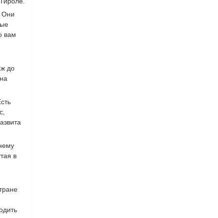
 Тироле.
. Они
ные
о вам
аж до
 на
Есть
с,
азвита
 нему
тая в
тране
одить