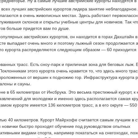
 среднегорье. Ну а самые лучшие австрийские курорты находятся в
и всех лучших австрийских курортов лидера занятие неблагодарное
агаются в очень живописных местах. Здесь работают первокласс
уживания склонов и открыты учебные центры для новичков. Так чт
тов больше придется вам по душе.
опулярных австрийских курортов, он находится в горах Дахштайн в
есте выпадает очень много и поэтому лыжный сезон продолжается 
ого курорта распределяются следующим образом — 60 приходится
анных трасс. Есть сноу-парк и приличная зона для беговых лыж. 
клонникам этого курорта очень нравится то, что здесь много трас
 проложенных от вершин к подножию гор. Инфраструктура курорта р
алоны и сауны.
е в 65 километрах от Инсбрука. Это весьма престижный курорт, к
азвлечений для молодежи и именно здесь располагается самая кру
самом курорте имеется 136 километров трасс, а в его округе — 550
тью 40 километров. Курорт Майрхофе считается самым лучшим в с
и новички быстро проходят обучение под руководством опытных
активными видами спорта, например покататься на снегоходах, пох