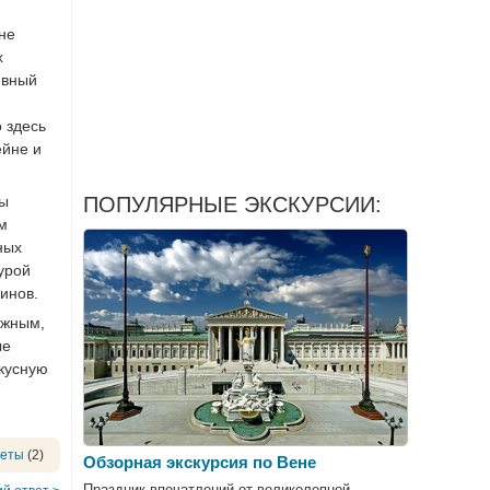
не
х
ивный
 здесь
ейне и
цы
ПОПУЛЯРНЫЕ ЭКСКУРСИИ:
м
ных
урой
инов.
ежным,
ые
кусную
веты
(2)
Обзорная экскурсия по Вене
Праздник впечатлений от великолепной