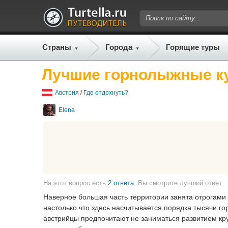
Страны
Города
Горящие туры
Лучшие горнолыжные к
Австрия
/
Где отдохнуть?
Elena
На этот вопрос есть
2 ответа
, Вы смотрите лучший ответ
Наверное большая часть территории занята отрогами 
настолько что здесь насчитывается порядка тысячи го
австрийцы предпочитают не заниматься развитием кру