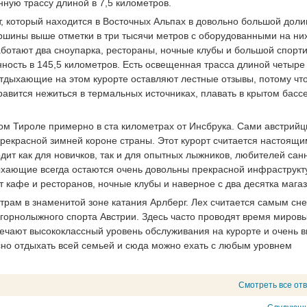
анную трассу длиной в 7,5 километров.
т, который находится в Восточных Альпах в довольно большой доли
ершины выше отметки в три тысячи метров с оборудованными на ни
ботают два сноупарка, рестораны, ночные клубы и большой спорт
ность в 145,5 километров. Есть освещенная трасса длиной четыре
тдыхающие на этом курорте оставляют лестные отзывы, потому что
авится нежиться в термальных источниках, плавать в крытом басс
ом Тироле примерно в ста километрах от Инсбрука. Сами австрий
екрасной зимней короне страны. Этот курорт считается настоящи
дит как для новичков, так и для опытных лыжников, любителей сан
ыхающие всегда остаются очень довольны прекрасной инфраструкт
т кафе и ресторанов, ночные клубы и наверное с два десятка магаз
трам в знаменитой зоне катания Арлберг. Лех считается самым сн
 горнолыжного спорта Австрии. Здесь часто проводят время миров
чают высококлассный уровень обслуживания на курорте и очень в
сно отдыхать всей семьей и сюда можно ехать с любым уровнем
Смотреть все от