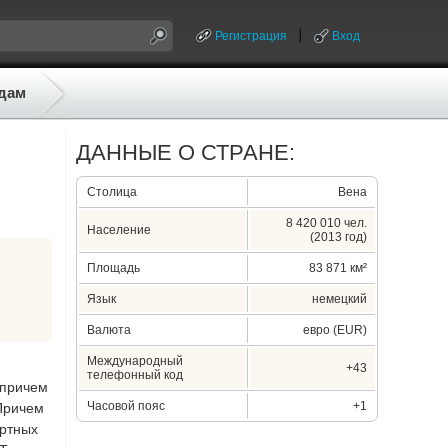
Регистрация
Вход
дам
ДАННЫЕ О СТРАНЕ:
Столица
Вена
8 420 010 чел.
Население
(2013 год)
Площадь
83 871 км²
Язык
немецкий
Валюта
евро (EUR)
Международный
+43
телефонный код
 причем
Часовой пояс
+1
 Причем
ортных