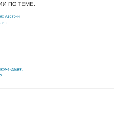
И ПО ТЕМЕ:
ях Австрии
ансы
екомендации.
?