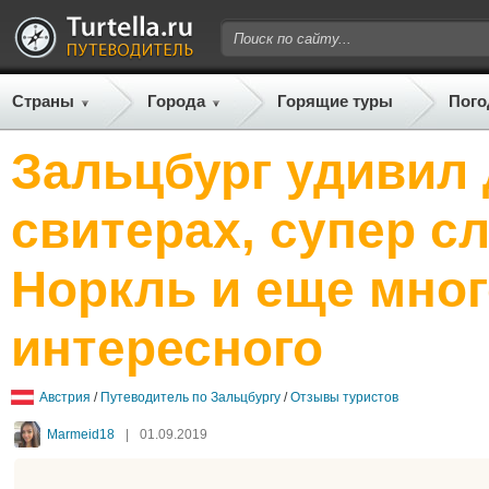
Страны
Города
Горящие туры
Пого
Зальцбург удивил
свитерах, супер с
Норкль и еще мног
интересного
Австрия
/
Путеводитель по Зальцбургу
/
Отзывы туристов
Marmeid18
|
01.09.2019