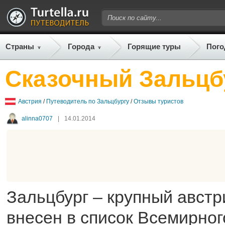
Страны
Города
Горящие туры
Пого
Сказочный Зальцб
Австрия
/
Путеводитель по Зальцбургу
/
Отзывы туристов
alinna0707
|
14.01.2014
Зальцбург – крупный австр
внесен в список Всемирног