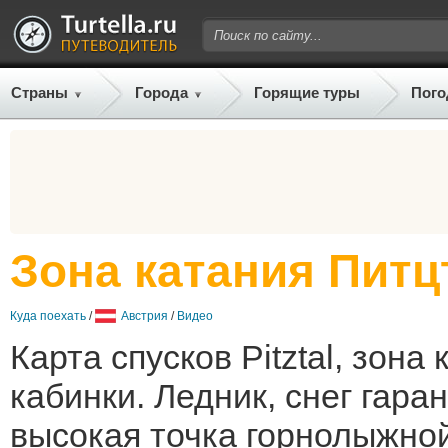
Страны
Города
Горящие туры
Пого
Зона катания Питцт
Куда поехать
/
Австрия
/
Видео
Карта спусков Pitztal, зона 
кабинки. Ледник, снег гара
высокая точка горнолыжной