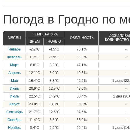
Погода в Гродно по м
ТЕМПЕРАТУРА
ДОЖДЛИВЫЕ
МЕСЯЦ
ОБЛАЧНОСТЬ
КОЛИЧЕСТВО
ДНЕМ
НОЧЬЮ
Январь
-2.2°C
-4.5°C
70.1%
-
Февраль
0.2°C
-2.9°C
66.3%
-
Март
8.8°C
3.2°C
47.1%
-
Апрель
12.1°C
5.0°C
49.5%
-
Май
16.4°C
8.3°C
46.5%
1 день (22.
Июнь
20.9°C
12.9°C
49.0%
-
Июль
22.5°C
14.9°C
50.4%
2 дня (36.
Август
23.8°C
13.8°C
35.8%
-
Сентябрь
21.7°C
12.6°C
37.6%
-
Октябрь
11.4°C
6.5°C
55.0%
-
Ноябрь
5.4°C
2.5°C
56.4%
1 день (14.