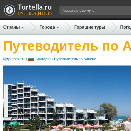
Страны
Города
Горящие туры
Пого
Путеводитель по 
Куда поехать
/
Болгария
/
Путеводитель по Албене