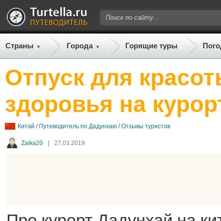
Страны
Города
Горящие туры
Пого
Отпуск для красот
здоровья на курор
Китай
/
Путеводитель по Дадунхаю
/
Отзывы туристов
Zaika20
|
27.03.2019
Про курорт Дадунхай на ки