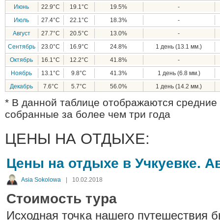
Июнь
22.9°C
19.1°C
19.5%
-
Июль
27.4°C
22.1°C
18.3%
-
Август
27.7°C
20.5°C
13.0%
-
Сентябрь
23.0°C
16.9°C
24.8%
1 день (13.1 мм.)
Октябрь
16.1°C
12.2°C
41.8%
-
Ноябрь
13.1°C
9.8°C
41.3%
1 день (6.8 мм.)
Декабрь
7.6°C
5.7°C
56.0%
1 день (14.2 мм.)
* В данной таблице отображаются средние 
собранные за более чем три года
ЦЕНЫ НА ОТДЫХЕ:
Цены на отдыхе в Учкуевке. Ав
Asia Sokolowa
|
10.02.2018
Стоимость тура
Исходная точка нашего путешествия б