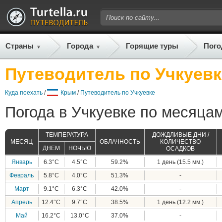
Страны
Города
Горящие туры
Пого
Путеводитель по Учкуевк
Куда поехать
/
Крым
/
Путеводитель по Учкуевке
Погода в Учкуевке по месяцам
ТЕМПЕРАТУРА
ДОЖДЛИВЫЕ ДНИ /
МЕСЯЦ
ОБЛАЧНОСТЬ
КОЛИЧЕСТВО
ДНЕМ
НОЧЬЮ
ОСАДКОВ
Январь
6.3°C
4.5°C
59.2%
1 день (15.5 мм.)
Февраль
5.8°C
4.0°C
51.3%
-
Март
9.1°C
6.3°C
42.0%
-
Апрель
12.4°C
9.7°C
38.5%
1 день (12.2 мм.)
Май
16.2°C
13.0°C
37.0%
-