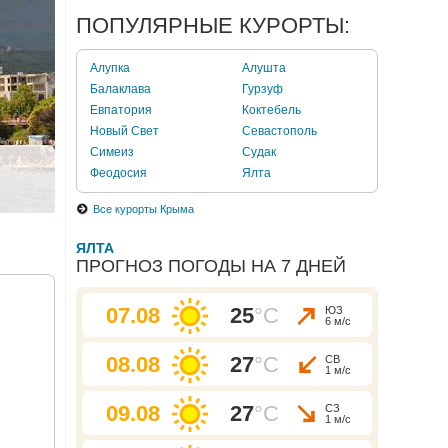
ПОПУЛЯРНЫЕ КУРОРТЫ:
Алупка
Алушта
Балаклава
Гурзуф
Евпатория
Коктебель
Новый Свет
Севастополь
Симеиз
Судак
Феодосия
Ялта
Все курорты Крыма
ЯЛТА
ПРОГНОЗ ПОГОДЫ НА 7 ДНЕЙ
07.08
25
°C
ЮЗ
6 м/с
08.08
27
°C
СВ
1 м/с
09.08
27
°C
СЗ
1 м/с