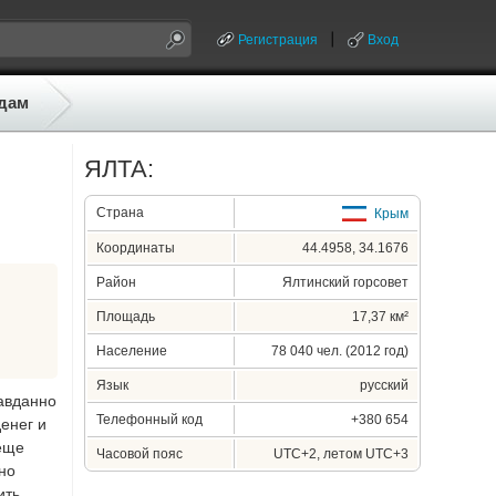
Регистрация
Вход
дам
ЯЛТА:
Страна
Крым
Координаты
44.4958, 34.1676
Район
Ялтинский горсовет
Площадь
17,37 км²
Население
78 040 чел. (2012 год)
Язык
русский
равданно
Телефонный код
+380 654
денег и
 еще
Часовой пояс
UTC+2, летом UTC+3
но
ить