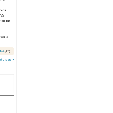
ться
Ай-
это не
В
как в
ывы
(42)
й отзыв >