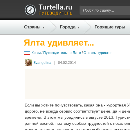
Страны
Города
Горящие туры
Ялта удивляет...
Крым
/
Путеводитель по Ялте
/
Отзывы туристов
Evangelina
|
04.02.2014
Если вы хотите почувствовать, какая она - курортная 
дорого, не всегда сервис соответствует цене, да и це
времени. В этом мы убедились в августе 2013. Турис
ранней весной, поэтому особых трудностей с поселе
морем, пляжем, солнцем, а потом выбрались осматри