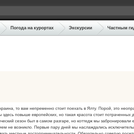
Погода на курортах
Экскурсии
Частным ги
Украина, то вам непременно стоит поехать в Ялту. Порой, это неоп
ны здесь повыше европейских, но такая красота стоит потраченных 
тический сезон был в самом разгаре, но коттедж мы забронировали
нием не возникло. Первые пару дней мы наслаждались исключитель
вать местные достопримечательности. Обязательно советую посет