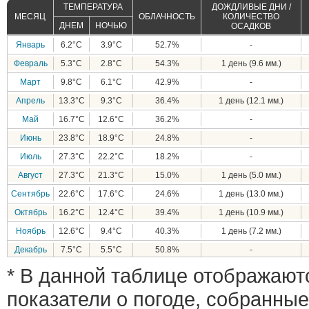
ТЕМПЕРАТУРА
ДОЖДЛИВЫЕ ДНИ /
МЕСЯЦ
ОБЛАЧНОСТЬ
КОЛИЧЕСТВО
ДНЕМ
НОЧЬЮ
ОСАДКОВ
Январь
6.2°C
3.9°C
52.7%
-
Февраль
5.3°C
2.8°C
54.3%
1 день (9.6 мм.)
Март
9.8°C
6.1°C
42.9%
-
Апрель
13.3°C
9.3°C
36.4%
1 день (12.1 мм.)
Май
16.7°C
12.6°C
36.2%
-
Июнь
23.8°C
18.9°C
24.8%
-
Июль
27.3°C
22.2°C
18.2%
-
Август
27.3°C
21.3°C
15.0%
1 день (5.0 мм.)
Сентябрь
22.6°C
17.6°C
24.6%
1 день (13.0 мм.)
Октябрь
16.2°C
12.4°C
39.4%
1 день (10.9 мм.)
Ноябрь
12.6°C
9.4°C
40.3%
1 день (7.2 мм.)
Декабрь
7.5°C
5.5°C
50.8%
-
* В данной таблице отображают
показатели о погоде, собранные