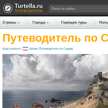
Страны
Города
Горящие туры
Пого
Путеводитель по 
Куда поехать
/
Крым
/
Путеводитель по Судаку