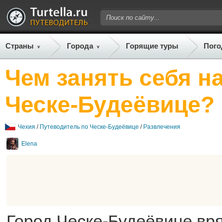
Страны
Города
Горящие туры
Пого
Чем занять себя н
Ческе-Будеёвице?
Чехия
/
Путеводитель по Ческе-Будеёвице
/
Развлечения
Elena
Город Ческе-Будеёвице вря