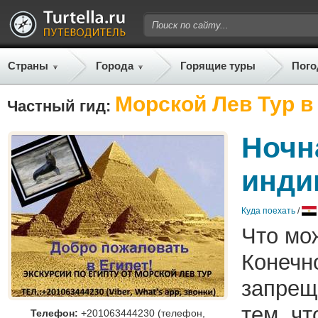
Страны
Города
Горящие туры
Пого
Морской Лев Тур в
Частный гид:
Ночн
инди
Куда поехать
/
Что мо
Конечн
запрещ
тем, ч
Телефон:
+201063444230 (телефон,