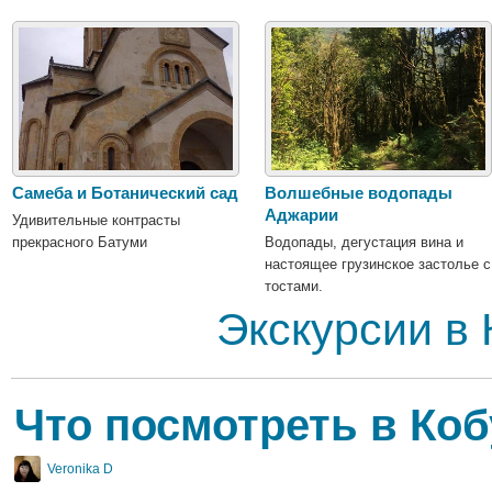
Самеба и Ботанический сад
Волшебные водопады
Аджарии
Удивительные контрасты
прекрасного Батуми
Водопады, дегустация вина и
настоящее грузинское застолье с
тостами.
Экскурсии в 
Что посмотреть в Ко
Veronika D