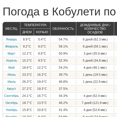
Погода в Кобулети п
ТЕМПЕРАТУРА
ДОЖДЛИВЫЕ ДНИ /
МЕСЯЦ
ОБЛАЧНОСТЬ
КОЛИЧЕСТВО
ДНЕМ
НОЧЬЮ
ОСАДКОВ
Январь
8.9°C
5.4°C
54.7%
6 дней (62.3 мм.)
Февраль
9.2°C
6.0°C
58.1%
6 дней (59.1 мм.)
Март
12.2°C
6.6°C
50.9%
3 дня (35.0 мм.)
Апрель
15.2°C
9.5°C
52.3%
5 дней (34.8 мм.)
Май
18.6°C
12.2°C
54.2%
4 дня (46.1 мм.)
Июнь
23.3°C
16.3°C
39.7%
1 день (19.5 мм.)
Июль
26.3°C
19.4°C
46.8%
1 день (22.9 мм.)
Август
27.2°C
19.3°C
37.5%
-
Сентябрь
24.1°C
16.7°C
44.3%
4 дня (52.4 мм.)
Октябрь
18.7°C
13.5°C
46.2%
7 дней (121.9 мм.)
Ноябрь
15.9°C
10.6°C
41.4%
4 дня (52.8 мм.)
Декабрь
10.2°C
6.4°C
54.6%
6 дней (74.9 мм.)