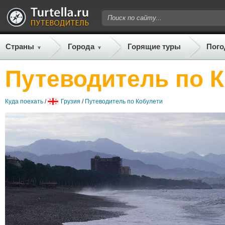
Страны
Города
Горящие туры
Пого
Путеводитель по 
Куда поехать
/
Грузия
/
Путеводитель по Кобулети