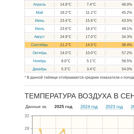
Апрель
14.8°C
7.4°C
46.0%
Май
19.2°C
11.2°C
45.2%
Июнь
23.4°C
15.6°C
43.5%
Июль
23.6°C
16.4°C
49.1%
Август
24.9°C
17.0°C
34.3%
Сентябрь
21.2°C
14.5°C
38.4%
Октябрь
14.0°C
10.0°C
57.2%
Ноябрь
8.0°C
5.1°C
58.5%
Декабрь
5.3°C
3.4°C
54.0%
* В данной таблице отображаются средние показатели о погоде
ТЕМПЕРАТУРА ВОЗДУХА В СЕН
Данные за:
2025 год
2024 год
2023 год
2
32
28