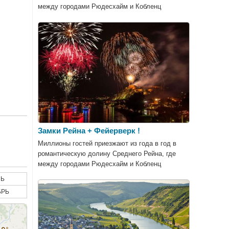
между городами Рюдесхайм и Кобленц
сохранилось самое большое число
средневековых замков во всём мире.
Замки Рейна + Фейерверк !
Миллионы гостей приезжают из года в год в
романтическую долину Среднего Рейна, где
между городами Рюдесхайм и Кобленц
сохранилось самое большое число
Ь
средневековых замков во всём мире.
БРЬ