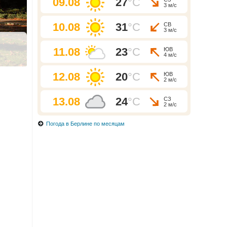
09.08
27
°C
3 м/с
10.08
31
°C
СВ
3 м/с
11.08
23
°C
ЮВ
4 м/с
12.08
20
°C
ЮВ
2 м/с
13.08
24
°C
СЗ
2 м/с
Погода в Берлине по месяцам