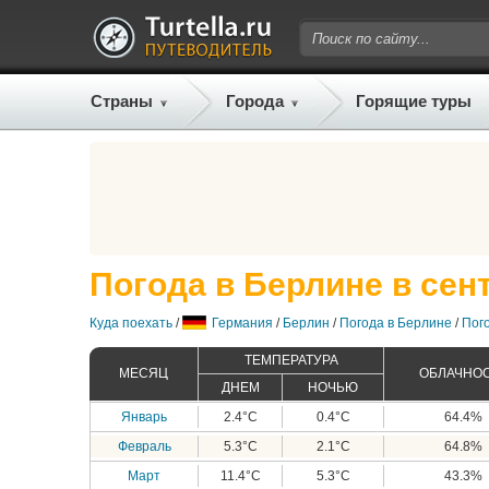
Страны
Города
Горящие туры
Погода в Берлине в сен
Куда поехать
/
Германия
/
Берлин
/
Погода в Берлине
/
Пог
ТЕМПЕРАТУРА
МЕСЯЦ
ОБЛАЧНО
ДНЕМ
НОЧЬЮ
Январь
2.4°C
0.4°C
64.4%
Февраль
5.3°C
2.1°C
64.8%
Март
11.4°C
5.3°C
43.3%