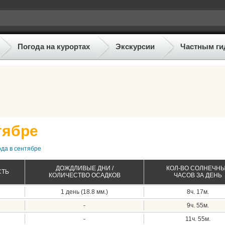
Погода на курортах
Экскурсии
Частным ги
тябре
ода в сентябре
ДОЖДЛИВЫЕ ДНИ /
КОЛ-ВО СОЛНЕЧН
СТЬ
КОЛИЧЕСТВО ОСАДКОВ
ЧАСОВ ЗА ДЕНЬ
1 день (18.8 мм.)
8ч. 17м.
-
9ч. 55м.
-
11ч. 55м.