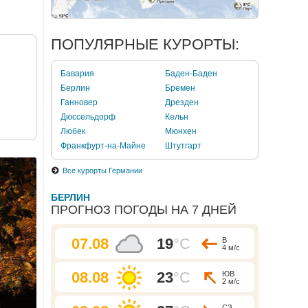
ПОПУЛЯРНЫЕ КУРОРТЫ:
Бавария
Баден-Баден
Берлин
Бремен
Ганновер
Дрезден
Дюссельдорф
Кельн
Любек
Мюнхен
Франкфурт-на-Майне
Штутгарт
Все курорты Германии
БЕРЛИН
ПРОГНОЗ ПОГОДЫ НА 7 ДНЕЙ
07.08
19
°C
В
4 м/с
08.08
23
°C
ЮВ
2 м/с
СЗ