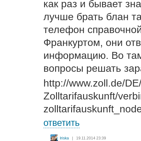
как раз и бывает зн
лучше брать блан т
телефон справочной
Франкуртом, они от
информацию. Во там
вопросы решать зар
http://www.zoll.de/DE
Zolltarifauskunft/verb
zolltarifauskunft_nod
ответить
Iriska
|
19.11.2014 23:39