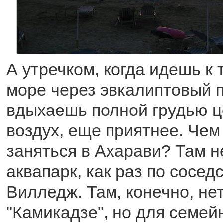
А утречком, когда идешь к
море через эвкалиптовый п
вдыхаешь полной грудью 
воздух, еще приятнее. Че
заняться в Ахарави? Там 
аквапарк, как раз по сосед
Вилледж. Там, конечно, не
"Камикадзе", но для семей