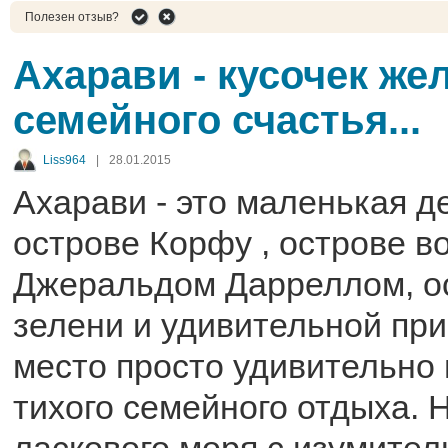
Полезен отзыв?
Ахарави - кусочек же
семейного счастья...
Liss964
|
28.01.2015
Ахарави - это маленькая д
острове Корфу , острове в
Джеральдом Дарреллом, о
зелени и удивительной пр
место просто удивительно
тихого семейного отдыха. 
ласкового моря с изумител