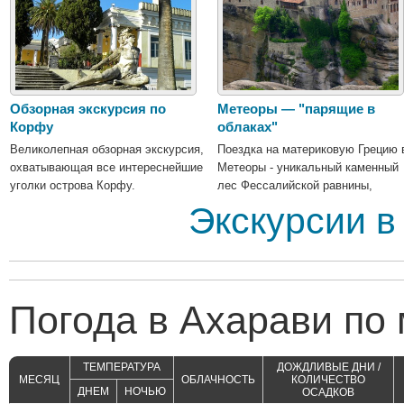
Обзорная экскурсия по
Метеоры — "парящие в
Корфу
облаках"
Великолепная обзорная экскурсия,
Поездка на материковую Грецию 
охватывающая все интереснейшие
Метеоры - уникальный каменный
уголки острова Корфу.
лес Фессалийской равнины,
древний монашеский центр
Экскурсии в
Православного Востока.
Погода в Ахарави по
ТЕМПЕРАТУРА
ДОЖДЛИВЫЕ ДНИ /
МЕСЯЦ
ОБЛАЧНОСТЬ
КОЛИЧЕСТВО
ДНЕМ
НОЧЬЮ
ОСАДКОВ