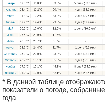
Январь
12.8°C
11.0°C
53.5%
5 дней (53.6 мм.)
Февраль
13.4°C
11.2°C
50.4%
4 дня (38.1 мм.)
Март
14.8°C
12.2°C
43.8%
2 дня (29.4 мм.)
Апрель
17.9°C
14.4°C
29.5%
2 дня (12.4 мм.)
Май
20.5°C
17.0°C
32.0%
1 день (16.0 мм.)
Июнь
26.4°C
21.9°C
11.7%
-
Июль
28.5°C
23.7°C
5.8%
-
Август
28.6°C
24.4°C
11.7%
1 день (6.1 мм.)
Сентябрь
25.3°C
22.0°C
23.9%
2 дня (28.1 мм.)
Октябрь
20.7°C
18.1°C
35.0%
3 дня (30.3 мм.)
Ноябрь
17.1°C
15.1°C
44.3%
8 дней (74.6 мм.)
Декабрь
14.0°C
12.0°C
42.1%
4 дня (42.4 мм.)
* В данной таблице отображают
показатели о погоде, собранные
года