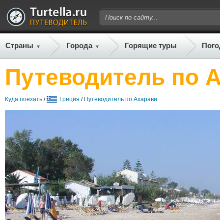
Страны
Города
Горящие туры
Пого
Путеводитель по 
Куда поехать
/
Греция
/
Путеводитель по Ахарави