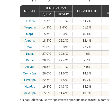
ТЕМПЕРАТУРА
МЕСЯЦ
ОБЛАЧНОСТЬ
ДНЕМ
НОЧЬЮ
Январь
14.7°C
10.1°C
44.7%
Февраль
14.3°C
9.4°C
51.2%
Март
15.7°C
10.3°C
40.4%
Апрель
18.4°C
12.2°C
32.4%
Май
21.8°C
15.3°C
27.2%
Июнь
27.0°C
19.6°C
4.6%
Июль
28.7°C
22.4°C
2.7%
Август
28.5°C
22.1°C
5.9%
Сентябрь
26.0°C
21.0°C
14.2%
Октябрь
22.7°C
17.5°C
19.2%
Ноябрь
19.3°C
14.3°C
34.0%
Декабрь
15.5°C
11.4°C
49.6%
* В данной таблице отображаются средние показатели о погоде