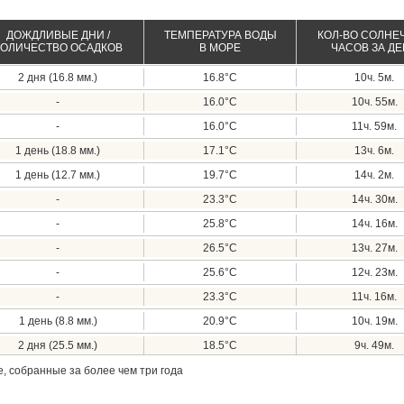
ДОЖДЛИВЫЕ ДНИ /
ТЕМПЕРАТУРА ВОДЫ
КОЛ-ВО СОЛНЕ
КОЛИЧЕСТВО ОСАДКОВ
В МОРЕ
ЧАСОВ ЗА Д
2 дня (16.8 мм.)
16.8°C
10ч. 5м.
-
16.0°C
10ч. 55м.
-
16.0°C
11ч. 59м.
1 день (18.8 мм.)
17.1°C
13ч. 6м.
1 день (12.7 мм.)
19.7°C
14ч. 2м.
-
23.3°C
14ч. 30м.
-
25.8°C
14ч. 16м.
-
26.5°C
13ч. 27м.
-
25.6°C
12ч. 23м.
-
23.3°C
11ч. 16м.
1 день (8.8 мм.)
20.9°C
10ч. 19м.
2 дня (25.5 мм.)
18.5°C
9ч. 49м.
, собранные за более чем три года