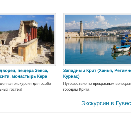
дворец, пещера Зевса,
Западный Крит (Ханья, Ретимно
сити, монастырь Кера
Курнас)
щенная экскурсия для особо
Путешествие по прекрасным венециа
ных гостей!
городам Крита
Экскурсии в Гуве