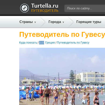
Страны
Города
Горящие туры
Путеводитель по Гувес
Куда поехать
/
Греция
/
Путеводитель по Гувесу