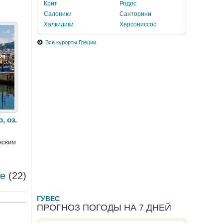
Крит
Родос
Салоники
Санторини
Халкидики
Херсониссос
Все курорты Греции
, оз.
нским
се
(22)
ГУВЕС
ПРОГНОЗ ПОГОДЫ НА 7 ДНЕЙ