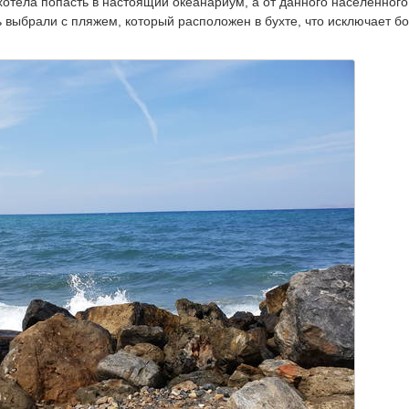
 хотела попасть в настоящий океанариум, а от данного населенного
 выбрали с пляжем, который расположен в бухте, что исключает б