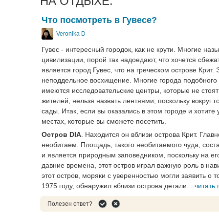
НА ОТДЫХЕ:
Что посмотреть в Гувесе?
Veronika D
Гувес - интересный городок, как не крути. Многие наз
цивилизации, порой так надоедают, что хочется сбежа
является город Гувес, что на греческом острове Крит.
неподдельное восхищение. Многие города подобного ти
имеются исследовательские центры, которые не стоят
жителей, нельзя назвать лентяями, поскольку вокруг 
сады. Итак, если вы оказались в этом городе и хотите
местах, которые вы сможете посетить.
Остров DIA
. Находится он вблизи острова Крит. Глав
необитаем. Площадь, такого необитаемого чуда, сост
и является природным заповедником, поскольку на е
давние времена, этот остров играл важную роль в нав
этот остров, моряки с уверенностью могли заявить о т
1975 году, обнаружил вблизи острова детали...
читать
Полезен ответ?