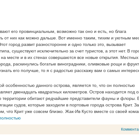
ывают его провинциальным, возможно так оно и есть, но блага
ть от них как можно дальше. Вот именно таким, тихим и уютным ме
 Этот город развит разносторонне и одно только это, вызывает
па, существуют исключительно за счет туристов, а этот нет. В гор
 на месте и в их стенах совершаются все новые открытия. Местных
города, раскинулись богатые виноградники, оливковые рощи и фрук
 узнать его получше, то я с радостью расскажу вам о самых интере
ной особенностью данного острова, является то, что он полностью
авляет двенадцать квадратных километров. Остров находится под 
го территории обитают редчайшие представители фауны и флоры. 
игации судов, которые заходили в портовые города острова Крит. З
ом, что Крит уже совсем близко. Жак-Ив Кусто вместе со своей кома
 полностью
Коммента