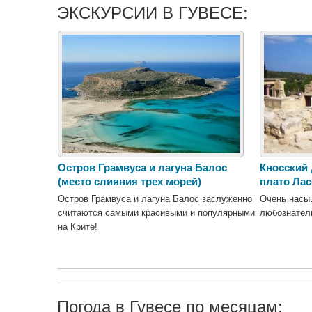
ЭКСКУРСИИ В ГУВЕСЕ:
Остров Грамвуса и лагуна Балос
Кносский 
(место слияния трех морей)
плато Лас
Остров Грамвуса и лагуна Балос заслуженно
Очень насы
считаются самыми красивыми и популярными
любознатель
на Крите!
Погода в Гувесе по месяцам: