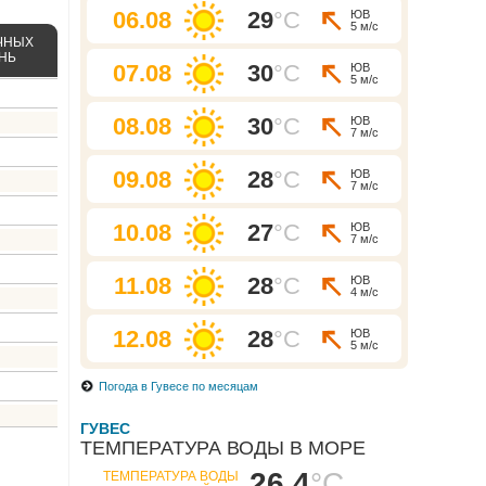
06.08
29
°C
ЮВ
5 м/с
ЧНЫХ
ЕНЬ
07.08
30
°C
ЮВ
5 м/с
08.08
30
°C
ЮВ
7 м/с
09.08
28
°C
ЮВ
7 м/с
10.08
27
°C
ЮВ
7 м/с
11.08
28
°C
ЮВ
4 м/с
12.08
28
°C
ЮВ
5 м/с
Погода в Гувесе по месяцам
ГУВЕС
ТЕМПЕРАТУРА ВОДЫ В МОРЕ
26.4
°C
ТЕМПЕРАТУРА ВОДЫ