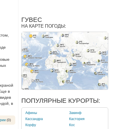
ГУВЕС
НА КАРТЕ ПОГОДЫ:
стом,
оде
товые
сных
охраной
Еще в
авидев
ПОПУЛЯРНЫЕ КУРОРТЫ:
ндой, в
Афины
Закинф
Кассандра
Кастория
рии
(0)
Корфу
Кос