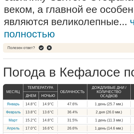
веком, а главной ее особе
являются великолепные...
полностью
Полезен ответ?
Погода в Кефалосе п
ТЕМПЕРАТУРА
ДОЖДЛИВЫЕ ДНИ /
МЕСЯЦ
ОБЛАЧНОСТЬ
КОЛИЧЕСТВО
ДНЕМ
НОЧЬЮ
ОСАДКОВ
Январь
14.8°C
14.9°C
47.6%
1 день (25.7 мм.)
Февраль
13.8°C
13.6°C
36.4%
2 дня (26.0 мм.)
Март
15.2°C
14.8°C
31.5%
1 день (11.3 мм.)
Апрель
17.0°C
16.6°C
26.6%
1 день (14.6 мм.)