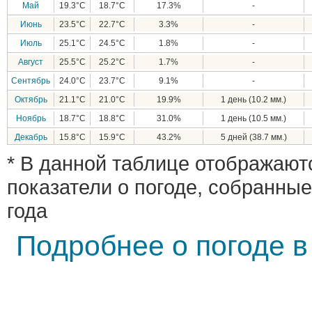
Май
19.3°C
18.7°C
17.3%
-
Июнь
23.5°C
22.7°C
3.3%
-
Июль
25.1°C
24.5°C
1.8%
-
Август
25.5°C
25.2°C
1.7%
-
Сентябрь
24.0°C
23.7°C
9.1%
-
Октябрь
21.1°C
21.0°C
19.9%
1 день (10.2 мм.)
Ноябрь
18.7°C
18.8°C
31.0%
1 день (10.5 мм.)
Декабрь
15.8°C
15.9°C
43.2%
5 дней (38.7 мм.)
* В данной таблице отображают
показатели о погоде, собранные
года
Подробнее о погоде в