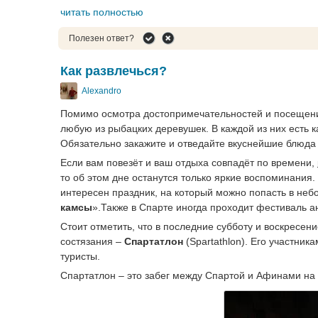
читать полностью
Полезен ответ?
Как развлечься?
Alexandro
Помимо осмотра достопримечательностей и посещен
любую из рыбацких деревушек. В каждой из них есть к
Обязательно закажите и отведайте вкуснейшие блюда
Если вам повезёт и ваш отдыха совпадёт по времени,
то об этом дне останутся только яркие воспоминания
интересен праздник, на который можно попасть в не
камсы
».Также в Спарте иногда проходит фестиваль а
Стоит отметить, что в последние субботу и воскресен
состязания –
Спартатлон
(Spartathlon). Его участни
туристы.
Спартатлон – это забег между Спартой и Афинами на