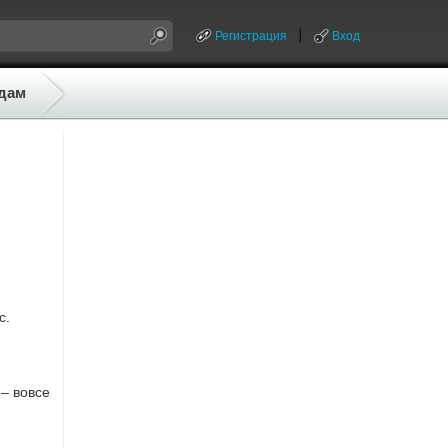
Регистрация
Вход
дам
с.
– вовсе