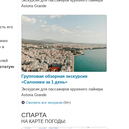
Экскурсия для пассажиров круизного лайнера
Astoria Grande
сть его
вних
 в
елей
статую
Групповая обзорная экскурсия
«Салоники за 1 день»
Экскурсия для пассажиров круизного лайнера
Astoria Grande
Смотреть все экскурсии
(50+)
СПАРТА
НА КАРТЕ ПОГОДЫ: