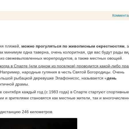
Коммента
ия пляжей,
можно прогуляться по живописным окрестностям
, 
ак минимум одна таверна, очень колоритная, где вас будут рады ви
 из свежевыловленных морепродуктов, а также местных овощей.
когда в Спарте (или одном из поселков) проводится какой-либо пра
. Например, народные гуляния в честь Святой Богородицы. Очень
большой рыбацкой деревушке Элафонисос, называется «
день
нтичной драмы.
ие сентября каждый год (с 1983 года) в Спарте стартуют спортивные
ками и зрителями становятся как местные жители, так и многочислен
 дистанцию 246 километров.