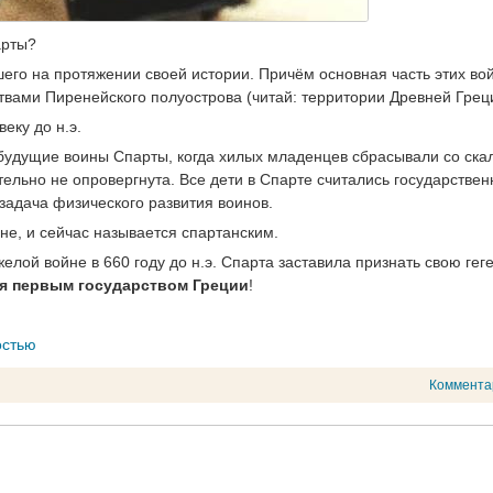
арты?
шего на протяжении своей истории. Причём основная часть этих во
твами Пиренейского полуострова (читай: территории Древней Грец
еку до н.э.
 будущие воины Спарты, когда хилых младенцев сбрасывали со ска
тельно не опровергнута. Все дети в Спарте считались государствен
задача физического развития воинов.
не, и сейчас называется спартанским.
елой войне в 660 году до н.э. Спарта заставила признать свою ге
ся первым государством Греции
!
остью
Коммента