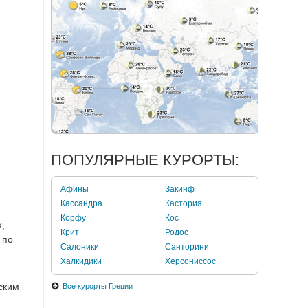
ПОПУЛЯРНЫЕ КУРОРТЫ:
Афины
Закинф
Кассандра
Кастория
Корфу
Кос
,
Крит
Родос
 по
Салоники
Санторини
Халкидики
Херсониссос
ским
Все курорты Греции