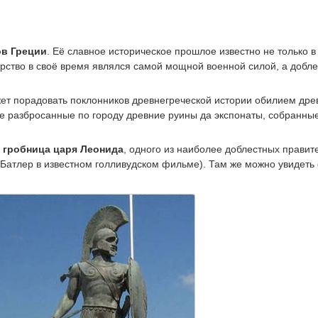
ов Греции
. Её славное историческое прошлое известно не только в
арство в своё время являлся самой мощной военной силой, а добле
ет порадовать поклонников древнегреческой истории обилием дре
е разбросанные по городу древние руины да экспонаты, собранные
о
гробница царя Леонида
, одного из наиболее доблестных правит
 Батлер в известном голливудском фильме). Там же можно увидеть