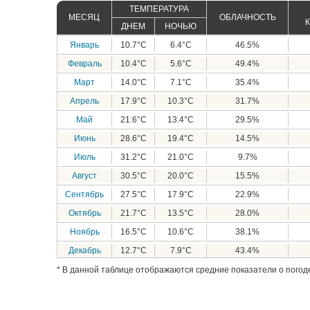
ТЕМПЕРАТУРА
МЕСЯЦ
ОБЛАЧНОСТЬ
ДНЕМ
НОЧЬЮ
Январь
10.7°C
6.4°C
46.5%
Февраль
10.4°C
5.6°C
49.4%
Март
14.0°C
7.1°C
35.4%
Апрель
17.9°C
10.3°C
31.7%
Май
21.6°C
13.4°C
29.5%
Июнь
28.6°C
19.4°C
14.5%
Июль
31.2°C
21.0°C
9.7%
Август
30.5°C
20.0°C
15.5%
Сентябрь
27.5°C
17.9°C
22.9%
Октябрь
21.7°C
13.5°C
28.0%
Ноябрь
16.5°C
10.6°C
38.1%
Декабрь
12.7°C
7.9°C
43.4%
* В данной таблице отображаются средние показатели о погоде