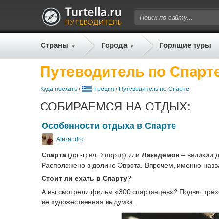
Страны
Города
Горящие туры
Путеводитель по Спарт
Куда поехать
/
Греция
/
Путеводитель по Спарте
СОБИРАЕМСЯ НА ОТДЫХ:
Особенности отдыха в Спарте
Alexandro
Спарта
(др.-греч. Σπάρτη) или
Лакедемон
– великий д
Расположено в долине Эврота. Впрочем, именно назв
Стоит ли ехать в Спарту
?
А вы смотрели фильм «300 спартанцев»? Подвиг трёх
не художественная выдумка.