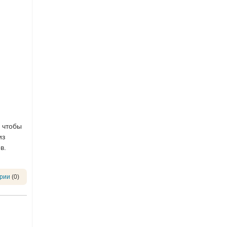
 чтобы
из
в.
рии
(0)