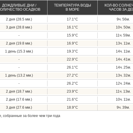
ДОЖДЛИВЫЕ ДНИ /
ТЕМПЕРАТУРА ВОДЫ
КОЛ-ВО СОЛНЕ
КОЛИЧЕСТВО ОСАДКОВ
В МОРЕ
ЧАСОВ ЗА Д
2 дня (28.5 мм.)
17.1°C
9ч. 56м.
3 дня (28.8 мм.)
16.1°C
10ч. 50м.
-
15.9°C
11ч. 59м.
2 дня (19.8 мм.)
16.9°C
13ч. 11м.
1 день (15.3 мм.)
19.3°C
14ч. 11м.
-
22.9°C
14ч. 41м.
-
26.1°C
14ч. 25м.
1 день (13.2 мм.)
27.2°C
13ч. 32м.
-
26.2°C
12ч. 24м.
2 дня (18.7 мм.)
23.9°C
11ч. 13м.
2 дня (17.6 мм.)
21.6°C
10ч. 11м.
3 дня (27.6 мм.)
18.9°C
9ч. 39м.
, собранные за более чем три года