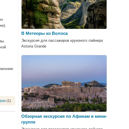
йн
ии).
В Метеоры из Волоса
Экскурсия для пассажиров круизного лайнера
лы.
Astoria Grande
ной
гемонию
рии
(1)
Обзорная экскурсия по Афинам в мини-
группе