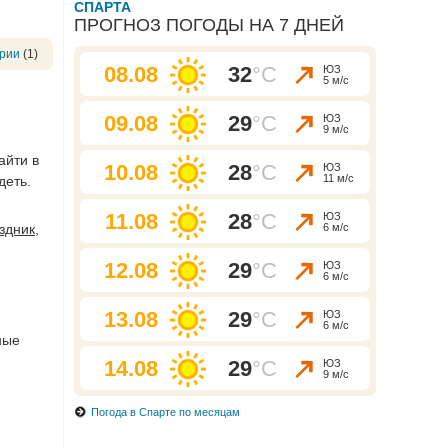
СПАРТА
ПРОГНОЗ ПОГОДЫ НА 7 ДНЕЙ
рии
(1)
08.08
32
°C
ЮЗ
5 м/с
09.08
29
°C
ЮЗ
9 м/с
зайти в
10.08
28
°C
ЮЗ
11 м/с
деть.
11.08
28
°C
ЮЗ
здник
,
6 м/с
12.08
29
°C
ЮЗ
6 м/с
13.08
29
°C
ЮЗ
6 м/с
ные
14.08
29
°C
ЮЗ
9 м/с
Погода в Спарте по месяцам