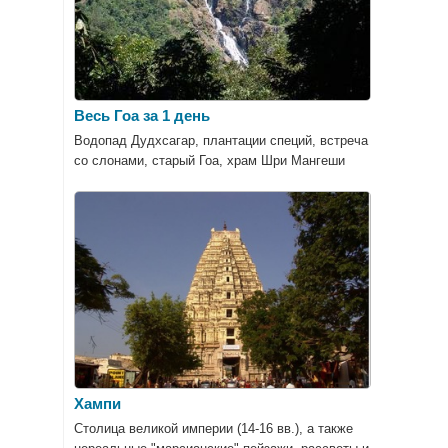
Весь Гоа за 1 день
Водопад Дудхсагар, плантации специй, встреча
со слонами, старый Гоа, храм Шри Мангеши
Хампи
Столица великой империи (14-16 вв.), а также