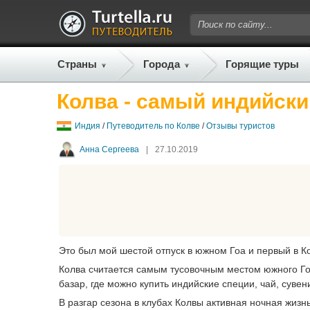
Страны
Города
Горящие туры
Колва - самый индийски
Индия
/
Путеводитель по Колве
/
Отзывы туристов
Анна Сергеева
|
27.10.2019
Это был мой шестой отпуск в южном Гоа и первый в Ко
Колва считается самым тусовочным местом южного Гоа
базар, где можно купить индийские специи, чай, суве
В разгар сезона в клубах Колвы активная ночная жизнь