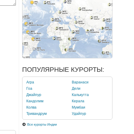
ПОПУЛЯРНЫЕ КУРОРТЫ:
Агра
Варанаси
Гоа
Дели
Джайпур
Калькутта
Кандолим
Керала
Колва
Мумбаи
Тривандрум
Удайпур
Все курорты Индии