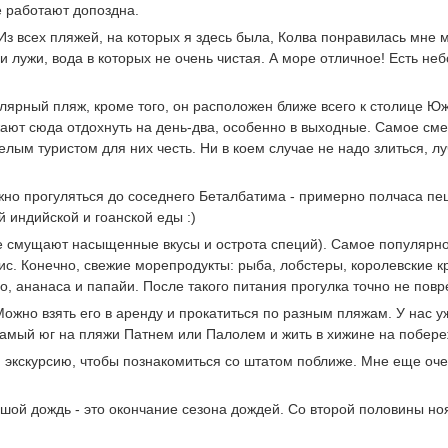
е работают допоздна.
 Из всех пляжей, на которых я здесь была, Колва понравилась мне
 и лужи, вода в которых не очень чистая. А море отличное! Есть не
ярный пляж, кроме того, он расположен ближе всего к столице Ю
жают сюда отдохнуть на день-два, особенно в выходные. Самое см
белым туристом для них честь. Ни в коем случае не надо злиться, л
ожно прогуляться до соседнего Беталбатима - примерно полчаса пе
й индийской и гоанской еды :)
с не смущают насыщенные вкусы и острота специй). Самое популярн
ис. Конечно, свежие морепродукты: рыба, лобстеры, королевские к
, ананаса и папайи. После такого питания прогулка точно не повр
ожно взять его в аренду и прокатиться по разным пляжам. У нас у
 самый юг на пляжи Патнем или Палолем и жить в хижине на побер
ую экскурсию, чтобы познакомиться со штатом поближе. Мне еще оч
ьшой дождь - это окончание сезона дождей. Со второй половины но