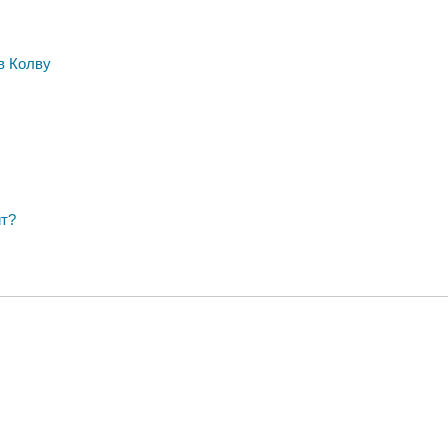
в Колву
ит?