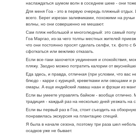
наслаждаться шумом волн в соседнем шеке - они тож
Для меня Гоа - это в первую очередь пляжный отдых.
всего. Берег изрезан заливчиками, похожими на ручьи
волны, но они совершенно не мешают.
Сам пляж небольшой и многолюдный: это самый попул
Гоа Маргао, из-за чего толпы местных жителей приез
что они постоянно просят сделать селфи, т.к. фото с 
сфоткаться или вежливо отказать.
Если все-таки захочется уединения и спокойствия, м
пляжу. Заодно можно потратить калории от вкуснейше
Еда здесь, и правда, отличная (при условии, что ва
блюдо - карри с курицей, креветками или овощами и р
омары. А еще индийский лаваш наан и фрэши из манго
Если вы умеете управлять байком - вообще отлично. М
традиция - каждый раз на несколько дней уезжать на
Если вы первый раз в Гоа, стоит съездить на обзорн
понравилась экскурсия на плантацию специй.
Я была в начале сезона, поэтому три раза шел небол
осадков уже не бывает.