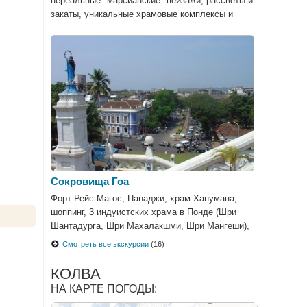
нереальные "марсианские" пейзажи, рассветы и
закаты, уникальные храмовые комплексы и
потрясающие дворцы, крепости и
развлекательные сооружения.
Сокровища Гоа
Форт Рейс Магос, Панаджи, храм Ханумана,
шоппинг, 3 индуистских храма в Понде (Шри
Шантадурга, Шри Махалакшми, Шри Мангеши),
круиз по реке Мандови
Смотреть все экскурсии
(16)
КОЛВА
НА КАРТЕ ПОГОДЫ: