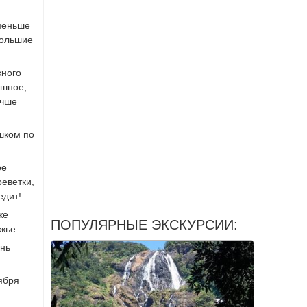
 меньше
большие
жного
ешное,
учше
шком по
ое
реветки,
едит!
же
ПОПУЛЯРНЫЕ ЭКСКУРСИИ:
ежье.
ень
ября