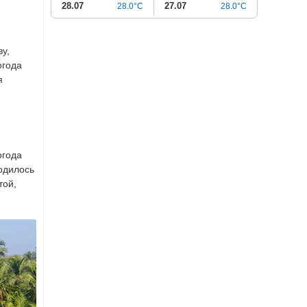
28.07
27.07
28.0°C
28.0°C
ву,
огода
я
огода
ходилось
той,