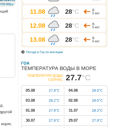
11.08
28
°C
В
ующий
5 м/с
12.08
28
°C
В
5 м/с
13.08
28
°C
В
6 м/с
Погода в Гоа по месяцам
ГОА
ТЕМПЕРАТУРА ВОДЫ В МОРЕ
27.7
°C
ТЕМПЕРАТУРА ВОДЫ
СЕЙЧАС
05.08
04.08
27.8°C
28.0°C
03.08
02.08
28.2°C
28.0°C
й,
01.08
31.07
27.9°C
28.3°C
 другой
е
30.07
29.07
27.9°C
27.9°C
коряг,