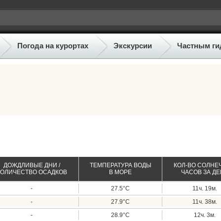
Погода на курортах
Экскурсии
Частным ги
ДОЖДЛИВЫЕ ДНИ /
ТЕМПЕРАТУРА ВОДЫ
КОЛ-ВО СОЛНЕ
КОЛИЧЕСТВО ОСАДКОВ
В МОРЕ
ЧАСОВ ЗА Д
-
27.5°C
11ч. 19м.
-
27.9°C
11ч. 38м.
-
28.9°C
12ч. 3м.