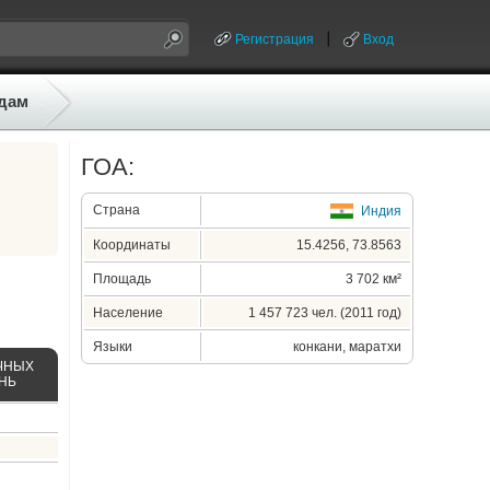
Регистрация
Вход
дам
ГОА:
Страна
Индия
Координаты
15.4256, 73.8563
Площадь
3 702 км²
Население
1 457 723 чел. (2011 год)
Языки
конкани, маратхи
ЧНЫХ
ЕНЬ