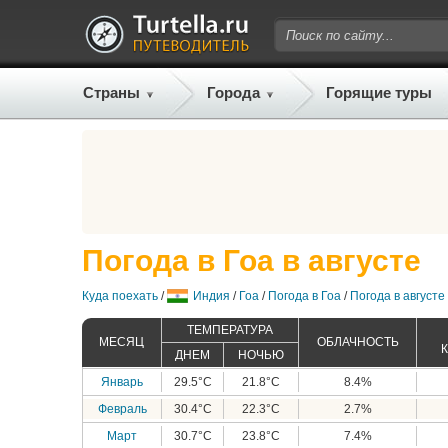
Страны
Города
Горящие туры
Погода в Гоа в августе
Куда поехать
/
Индия
/
Гоа
/
Погода в Гоа
/
Погода в августе
ТЕМПЕРАТУРА
МЕСЯЦ
ОБЛАЧНОСТЬ
ДНЕМ
НОЧЬЮ
Январь
29.5°C
21.8°C
8.4%
Февраль
30.4°C
22.3°C
2.7%
Март
30.7°C
23.8°C
7.4%