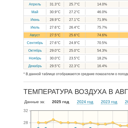
Апрель
31.3°C
25.7°C
14.0%
Май
30.9°C
27.2°C
46.0%
Июнь
28.9°C
27.1°C
71.9%
Июль
27.6°C
26.4°C
75.7%
Август
27.5°C
25.6°C
74.6%
Сентябрь
27.6°C
24.9°C
70.5%
Октябрь
29.0°C
25.0°C
54.3%
Ноябрь
30.0°C
23.5°C
18.2%
Декабрь
29.5°C
22.3°C
16.4%
* В данной таблице отображаются средние показатели о погоде
ТЕМПЕРАТУРА ВОЗДУХА В АВГ
Данные за:
2025 год
2024 год
2023 год
2
32
28