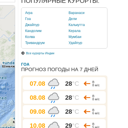
ПОПУЛЯРНЫЕ КУРОРТЫ:
Агра
Варанаси
Гоа
Дели
Джайпур
Калькутта
Кандолим
Керала
Колва
Мумбаи
Тривандрум
Удайпур
Все курорты Индии
ГОА
ПРОГНОЗ ПОГОДЫ НА 7 ДНЕЙ
07.08
28
°C
В
8 м/с
08.08
28
°C
В
8 м/с
09.08
28
°C
В
6 м/с
10.08
29
°C
В
5 м/с