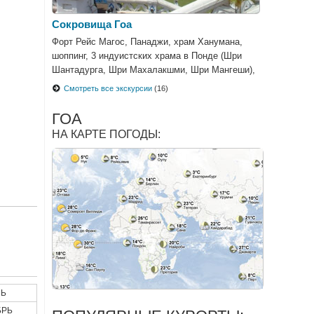
Сокровища Гоа
Форт Рейс Магос, Панаджи, храм Ханумана,
шоппинг, 3 индуистских храма в Понде (Шри
Шантадурга, Шри Махалакшми, Шри Мангеши),
круиз по реке Мандови
Смотреть все экскурсии
(16)
ГОА
НА КАРТЕ ПОГОДЫ:
Ь
БРЬ