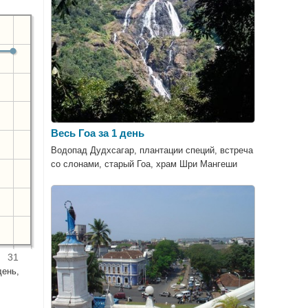
Весь Гоа за 1 день
Водопад Дудхсагар, плантации специй, встреча
со слонами, старый Гоа, храм Шри Мангеши
31
день,