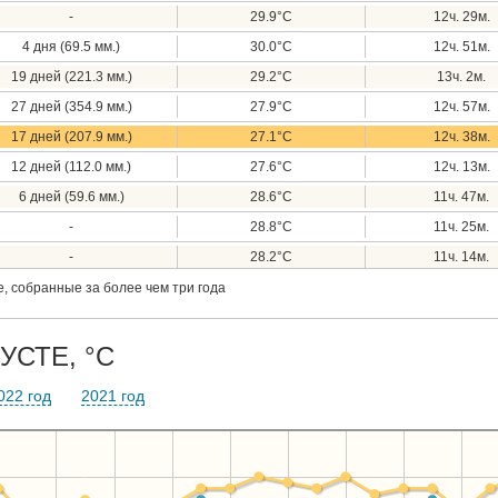
-
29.9°C
12ч. 29м.
4 дня (69.5 мм.)
30.0°C
12ч. 51м.
19 дней (221.3 мм.)
29.2°C
13ч. 2м.
27 дней (354.9 мм.)
27.9°C
12ч. 57м.
17 дней (207.9 мм.)
27.1°C
12ч. 38м.
12 дней (112.0 мм.)
27.6°C
12ч. 13м.
6 дней (59.6 мм.)
28.6°C
11ч. 47м.
-
28.8°C
11ч. 25м.
-
28.2°C
11ч. 14м.
, собранные за более чем три года
УСТЕ, °C
022 год
2021 год