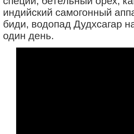
специй, бетельный орех, ка
индийский самогонный аппа
биди, водопад Дудхсагар на
один день.