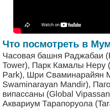
Что посмотреть в Му
Часовая башня Раджабаи (R
Tower), Парк Камалы Неру 
Park), Шри Сваминарайян М
Swaminarayan Mandir), Паг
випассаны (Global Vipassan
Аквариум Тарапоруола (Tar