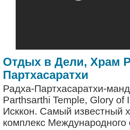
Отдых в Дели, Храм 
Партхасаратхи
Радха-Партхасаратхи-манди
Parthsarthi Temple, Glory of 
Исккон. Самый известный 
комплекс Международного