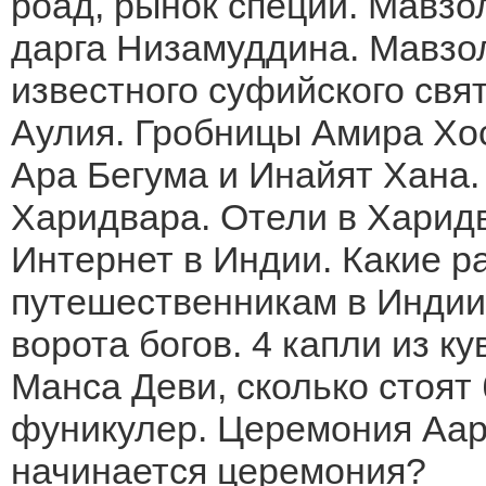
роад, рынок специй. Мавз
дарга Низамуддина. Мавзо
известного суфийского свя
Аулия. Гробницы Амира Хо
Ара Бегума и Инайят Хана.
Харидвара. Отели в Харидв
Интернет в Индии. Какие р
путешественникам в Индии
ворота богов. 4 капли из к
Манса Деви, сколько стоят
фуникулер. Церемония Аарт
начинается церемония?