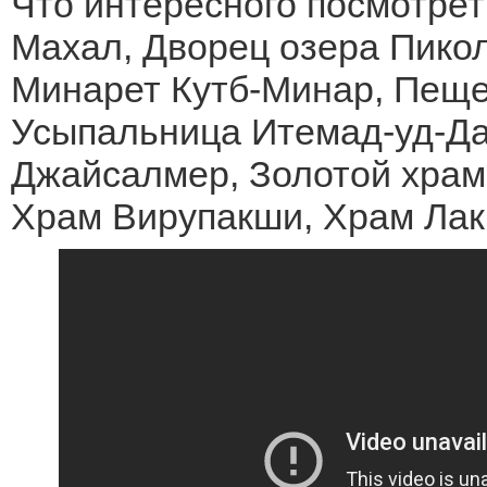
Что интересного посмотрет
Махал, Дворец озера Пикол
Минарет Кутб-Минар, Пещ
Усыпальница Итемад-уд-Да
Джайсалмер, Золотой храм
Храм Вирупакши, Храм Ла