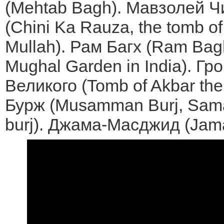
(Mehtab Bagh). Мавзолей Ч
(Chini Ka Rauza, the tomb of
Mullah). Рам Багх (Ram Bagh
Mughal Garden in India). Г
Великого (Tomb of Akbar the
Бурж (Musamman Burj, Sama
burj). Джама-Масджид (Jama